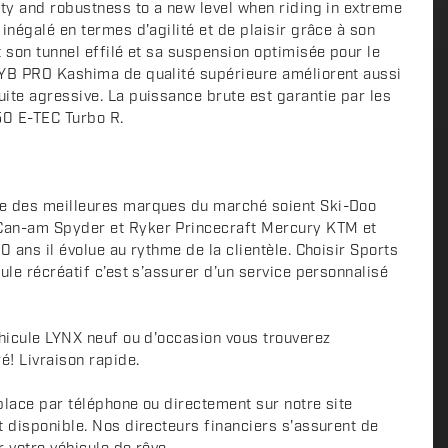
ity and robustness to a new level when riding in extreme
inégalé en termes d'agilité et de plaisir grâce à son
 son tunnel effilé et sa suspension optimisée pour le
KYB PRO Kashima de qualité supérieure améliorent aussi
ite agressive. La puissance brute est garantie par les
50 E-TEC Turbo R.
e des meilleures marques du marché soient Ski-Doo
Can-am Spyder et Ryker Princecraft Mercury KTM et
0 ans il évolue au rythme de la clientèle. Choisir Sports
ule récréatif c’est s’assurer d’un service personnalisé
éhicule LYNX neuf ou d'occasion vous trouverez
é! Livraison rapide.
place par téléphone ou directement sur notre site
t disponible. Nos directeurs financiers s'assurent de