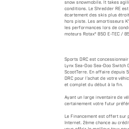
c
snow snowmobile. It takes agil
conditions. Le Shredder RE est 
r
écartement des skis plus étroit
i
hors piste. Les amortisseurs 
p
les performances lors de condu
t
moteurs Rotax® 850 E-TEC / 8
i
o
n
Sports DRC est concessionnair
Lynx Sea-Doo Sea-Doo Switch 
ScootTerre. En affaire depuis 5
DRC pour l’achat de votre véhic
et complet du début à la fin.
Ayant un large inventaire de v
certainement votre futur préfér
Le Financement est offert sur 
Internet. 2ème chance au crédi