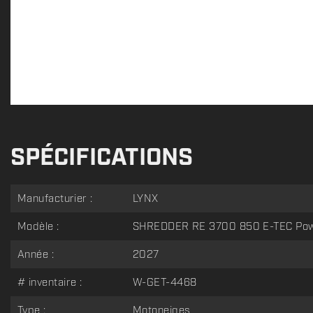
SPÉCIFICATIONS
Manufacturier :
LYNX
Modèle :
SHREDDER RE 3700 850 E-TEC Pow
Année :
2027
# inventaire :
W-GET-4468
Type :
Motoneiges