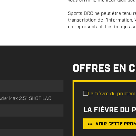
vous offrir le meilleur taux pou
Sports DRC ne peut être tenu r
transcription de l'information.
un représentant. Les images sont
OFFRES EN 
derMax 2.5'' SHOT LAC
LA FIÈVRE DU 
VOIR CETTE PRO