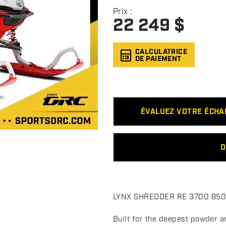
Prix :
22 249
$
CALCULATRICE
DE PAIEMENT
ÉVALUEZ VOTRE ÉCH
D
D
LYNX SHREDDER RE 3700 850 
e
s
Built for the deepest powder a