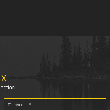
ix
saction.
Téléphone :
*