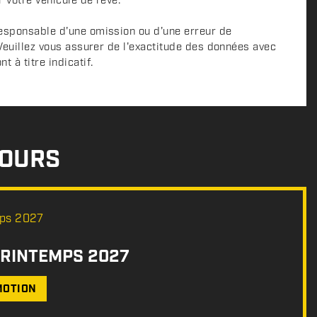
r votre véhicule de rêve.
esponsable d'une omission ou d'une erreur de
 Veuillez vous assurer de l'exactitude des données avec
 à titre indicatif.
COURS
PRINTEMPS 2027
MOTION