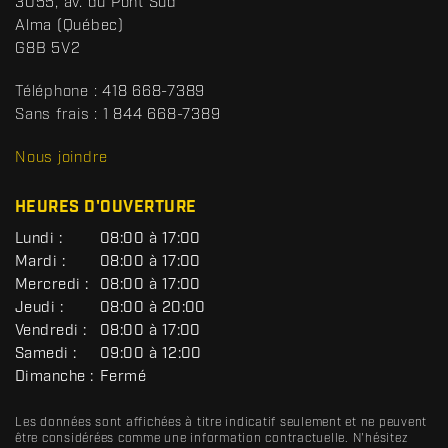
S
3055, av. du Pont Sud
a
p
Alma
(Québec)
c
o
G8B 5V2
t
r
t
Téléphone :
418 668-7389
s
Sans frais :
1 844 668-7389
D
R
Nous joindre
C
HEURES D'OUVERTURE
G
Lundi :
08:00 à 17:00
É
Mardi :
08:00 à 17:00
N
Mercredi :
08:00 à 17:00
É
R
Jeudi :
08:00 à 20:00
A
Vendredi :
08:00 à 17:00
L
Samedi :
09:00 à 12:00
Dimanche :
Fermé
Les données sont affichées à titre indicatif seulement et ne peuvent
être considérées comme une information contractuelle. N'hésitez