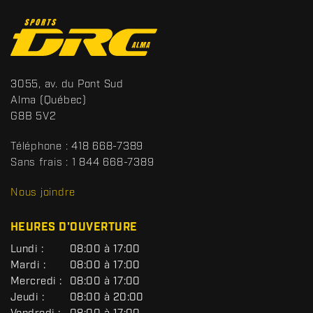
C
o
n
t
S
3055, av. du Pont Sud
a
p
Alma
(Québec)
c
o
G8B 5V2
t
r
t
Téléphone :
418 668-7389
s
Sans frais :
1 844 668-7389
D
R
Nous joindre
C
HEURES D'OUVERTURE
G
Lundi :
08:00 à 17:00
É
Mardi :
08:00 à 17:00
N
Mercredi :
08:00 à 17:00
É
R
Jeudi :
08:00 à 20:00
A