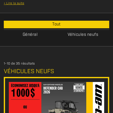
+
Lire la suite
T
Tout
y
p
Général
Véhicules neufs
e
d
e
p
r
1-10 de 35 résultats
o
VÉHICULES NEUFS
m
o
t
i
o
n
s