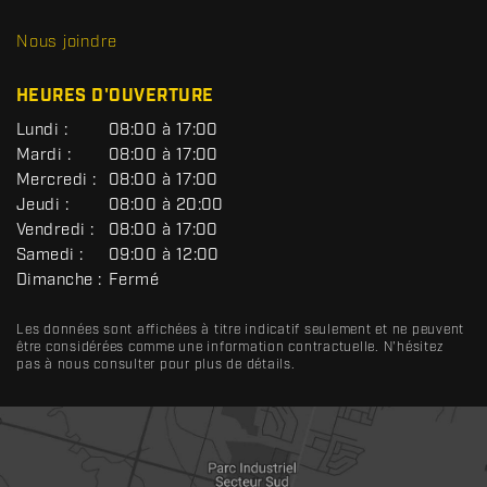
D
R
Nous joindre
C
HEURES D'OUVERTURE
G
Lundi :
08:00 à 17:00
É
Mardi :
08:00 à 17:00
N
Mercredi :
08:00 à 17:00
É
R
Jeudi :
08:00 à 20:00
A
Vendredi :
08:00 à 17:00
L
Samedi :
09:00 à 12:00
Dimanche :
Fermé
Les données sont affichées à titre indicatif seulement et ne peuvent
être considérées comme une information contractuelle. N'hésitez
pas à nous consulter pour plus de détails.