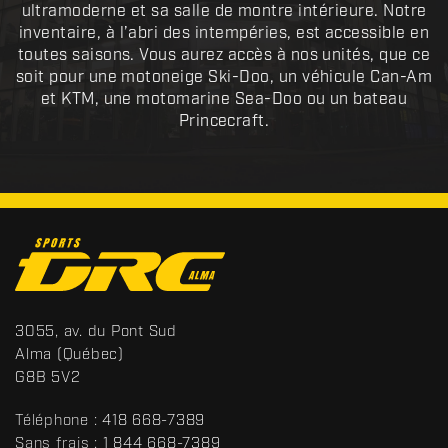
ultramoderne et sa salle de montre intérieure. Notre
inventaire, à l’abri des intempéries, est accessible en
toutes saisons. Vous aurez accès à nos unités, que ce
soit pour une motoneige Ski-Doo, un véhicule Can-Am
et KTM, une motomarine Sea-Doo ou un bateau
Princecraft.
C
o
n
t
S
3055, av. du Pont Sud
a
p
Alma
(Québec)
c
o
G8B 5V2
t
r
t
Téléphone :
418 668-7389
s
Sans frais :
1 844 668-7389