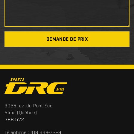
DEMANDE DE PRIX
C
o
n
t
S
3055, av. du Pont Sud
a
p
Alma
(Québec)
c
o
G8B 5V2
t
r
t
Téléphone :
418 668-7389