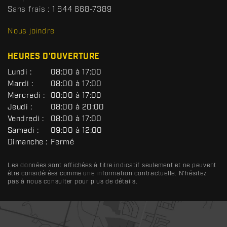
s
Sans frais :
1 844 668-7389
D
R
Nous joindre
C
HEURES D'OUVERTURE
G
Lundi :
08:00 à 17:00
É
Mardi :
08:00 à 17:00
N
Mercredi :
08:00 à 17:00
É
R
Jeudi :
08:00 à 20:00
A
Vendredi :
08:00 à 17:00
L
Samedi :
09:00 à 12:00
Dimanche :
Fermé
Les données sont affichées à titre indicatif seulement et ne peuvent
être considérées comme une information contractuelle. N'hésitez
pas à nous consulter pour plus de détails.