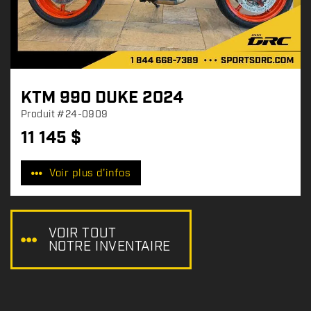
KTM 990 DUKE 2024
Produit
#24-0909
11 145
$
P
r
Voir plus d'infos
i
x
:
VOIR TOUT
NOTRE INVENTAIRE