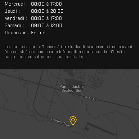
N
Mercredi :
08:00 à 17:00
É
R
Jeudi :
08:00 à 20:00
A
Vendredi :
08:00 à 17:00
L
Samedi :
09:00 à 12:00
Dimanche :
Fermé
Les données sont affichées à titre indicatif seulement et ne peuvent
être considérées comme une information contractuelle. N'hésitez
pas à nous consulter pour plus de détails.