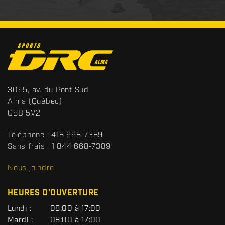
C
o
n
t
S
3055, av. du Pont Sud
a
p
Alma
(Québec)
c
o
G8B 5V2
t
r
t
Téléphone :
418 668-7389
s
Sans frais :
1 844 668-7389
D
R
Nous joindre
C
HEURES D'OUVERTURE
G
Lundi :
08:00 à 17:00
É
Mardi :
08:00 à 17:00