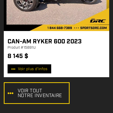
CAN-AM RYKER 600 2023
Produit
#15891U
8 145
$
P
r
Voir plus d'infos
i
x
:
VOIR TOUT
NOTRE INVENTAIRE