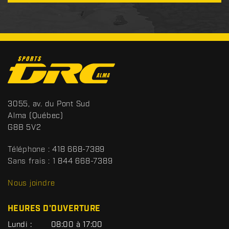
C
o
n
t
S
3055, av. du Pont Sud
a
p
Alma
(Québec)
c
o
G8B 5V2
t
r
t
Téléphone :
418 668-7389
s
Sans frais :
1 844 668-7389
D
R
Nous joindre
C
HEURES D'OUVERTURE
G
Lundi :
08:00 à 17:00