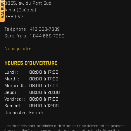
t
S
3055, av. du Pont Sud
a
p
Alma
(Québec)
c
o
G8B 5V2
t
r
t
Téléphone :
418 668-7389
s
Sans frais :
1 844 668-7389
D
R
Nous joindre
C
HEURES D'OUVERTURE
G
Lundi :
08:00 à 17:00
É
Mardi :
08:00 à 17:00
N
Mercredi :
08:00 à 17:00
É
R
Jeudi :
08:00 à 20:00
A
Vendredi :
08:00 à 17:00
L
Samedi :
09:00 à 12:00
Dimanche :
Fermé
Les données sont affichées à titre indicatif seulement et ne peuvent
être considérées comme une information contractuelle. N'hésitez