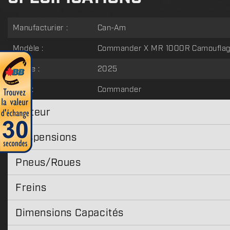
Manufacturier :
Can-Am
Modèle :
Commander X MR 1000R Camouflag
Année :
2025
Type :
Commander
Moteur
Suspensions
Pneus/Roues
Freins
Dimensions Capacités