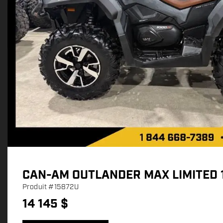
CAN-AM OUTLANDER MAX LIMITED 
Produit
#15872U
14 145
$
P
r