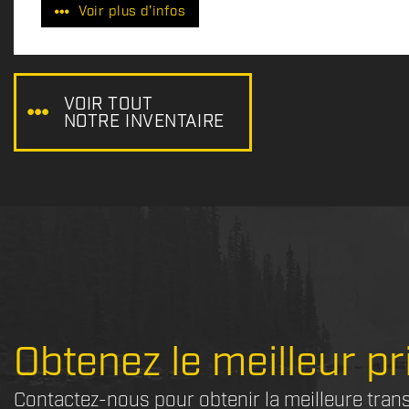
Voir plus d'infos
i
x
:
VOIR TOUT
NOTRE INVENTAIRE
Obtenez le meilleur pr
Contactez-nous pour obtenir la meilleure tran