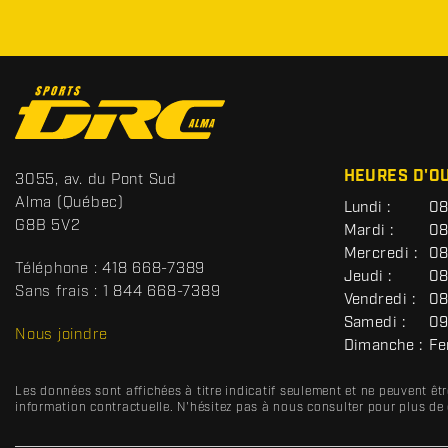
C
o
n
t
S
HEURES D'O
3055, av. du Pont Sud
a
p
Alma
(Québec)
G
Lundi :
08
c
o
É
G8B 5V2
Mardi :
08
t
r
N
Mercredi :
08
É
t
Téléphone :
418 668-7389
R
Jeudi :
08
s
A
Sans frais :
1 844 668-7389
Vendredi :
08
D
L
Samedi :
09
R
Nous joindre
Dimanche :
Fe
C
Les données sont affichées à titre indicatif seulement et ne peuvent ê
information contractuelle. N'hésitez pas à nous consulter pour plus de 