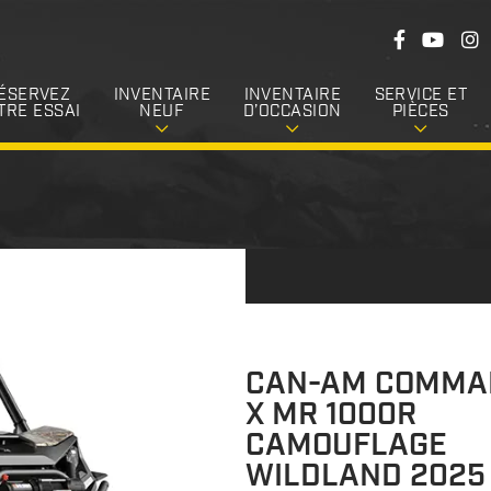
S
F
Y
I
u
a
o
n
c
u
s
i
e
T
t
ÉSERVEZ
INVENTAIRE
INVENTAIRE
SERVICE ET
v
b
u
a
TRE ESSAI
NEUF
D’OCCASION
PIÈCES
o
b
g
e
o
e
r
k
a
z
m
-
n
o
u
s
CAN-AM COMMA
X MR 1000R
CAMOUFLAGE
WILDLAND 2025