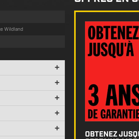
e Wildland
OBTENEZ JUSQU