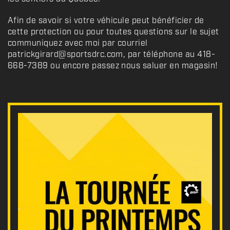
Afin de savoir si votre véhicule peut bénéficier de
cette protection ou pour toutes questions sur le sujet
communiquez avec moi par courriel
patrickgirard@sportsdrc.com, par téléphone au 418-
668-7389 ou encore passez nous saluer en magasin!
N
o
u
v
e
l
l
e
s