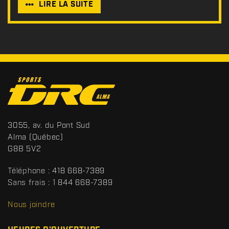
LIRE LA SUITE
C
o
n
t
S
3055, av. du Pont Sud
a
p
Alma
(Québec)
c
o
G8B 5V2
t
r
t
Téléphone :
418 668-7389
s
Sans frais :
1 844 668-7389
D
R
Nous joindre
C