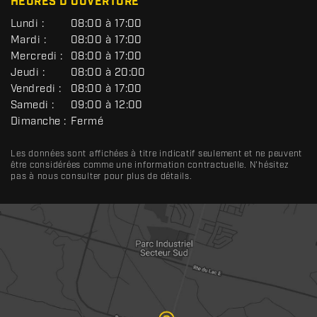
HEURES D'OUVERTURE
G
Lundi :
08:00 à 17:00
É
Mardi :
08:00 à 17:00
N
Mercredi :
08:00 à 17:00
É
R
Jeudi :
08:00 à 20:00
A
Vendredi :
08:00 à 17:00
L
Samedi :
09:00 à 12:00
Dimanche :
Fermé
Les données sont affichées à titre indicatif seulement et ne peuvent
être considérées comme une information contractuelle. N'hésitez
pas à nous consulter pour plus de détails.