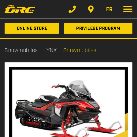
FR
ONLINE STORE
PRIVILEGE PROGRAM
Snowmobiles
LYNX
Snowmobiles