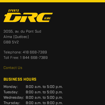
C
o
n
t
S
3055, av. du Pont Sud
a
p
Alma
(Québec)
c
o
G8B 5V2
t
r
t
Telephone:
418 668-7389
s
Toll Free:
1 844 668-7389
D
R
Contact Us
C
BUSINESS HOURS
G
Monday:
8:00 a.m. to 5:00 p.m.
E
Tuesday:
8:00 a.m. to 5:00 p.m.
N
Wednesday:
8:00 a.m. to 5:00 p.m.
E
R
Thursday:
8:00 a.m. to 8:00 p.m.