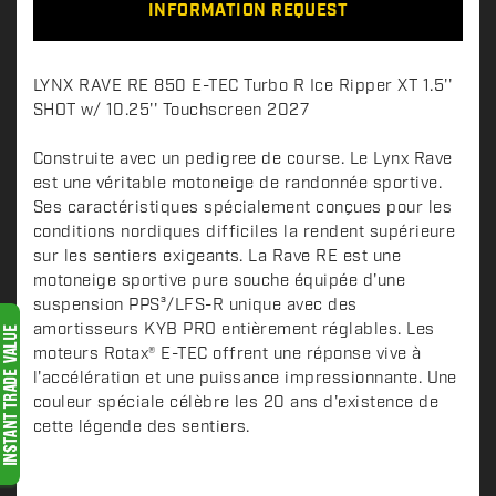
INFORMATION REQUEST
D
LYNX RAVE RE 850 E-TEC Turbo R Ice Ripper XT 1.5''
e
SHOT w/ 10.25'' Touchscreen 2027
s
c
Construite avec un pedigree de course. Le Lynx Rave
est une véritable motoneige de randonnée sportive.
r
Ses caractéristiques spécialement conçues pour les
i
conditions nordiques difficiles la rendent supérieure
p
sur les sentiers exigeants. La Rave RE est une
t
motoneige sportive pure souche équipée d'une
i
suspension PPS³/LFS-R unique avec des
o
amortisseurs KYB PRO entièrement réglables. Les
n
moteurs Rotax® E-TEC offrent une réponse vive à
l'accélération et une puissance impressionnante. Une
couleur spéciale célèbre les 20 ans d'existence de
cette légende des sentiers.