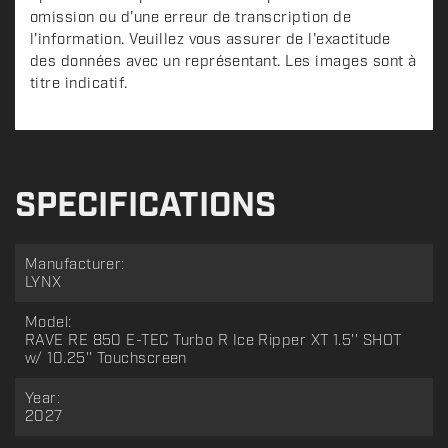
omission ou d'une erreur de transcription de
l'information. Veuillez vous assurer de l'exactitude
des données avec un représentant. Les images sont à
titre indicatif.
SPECIFICATIONS
Manufacturer:
LYNX
Model:
RAVE RE 850 E-TEC Turbo R Ice Ripper XT 1.5'' SHOT
w/ 10.25'' Touchscreen
Year:
2027