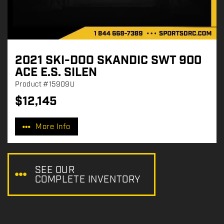
2021 SKI-DOO SKANDIC SWT 900
ACE E.S. SILEN
Product
#15909U
$
12,145
P
r
More Info
i
c
e
:
SEE OUR
COMPLETE INVENTORY