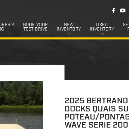
F
F
Y
o
a
o
c
u
l
e
T
URER’S
BOOK YOUR
NEW
USED
SE
l
b
u
OG
TEST DRIVE
INVENTORY
INVENTORY
o
b
o
o
e
k
w
U
s
2025 BERTRAND
DOCKS QUAIS S
POTEAU/PONTAG
WAVE SERIE 200