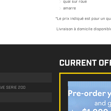
quai sur roue
amarre
*Le prix indiqué est pour un qu
Livraison à domicile disponibl
CURRENT OF
VE SERIE 200