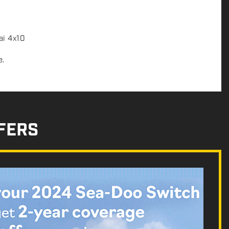
ai 4x10
e.
FERS