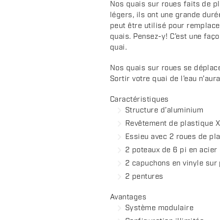
c
Nos quais sur roues faits de p
légers, ils ont une grande duré
r
peut être utilisé pour remplace
i
quais. Pensez-y! C’est une faço
p
quai.
t
i
Nos quais sur roues se déplace
o
Sortir votre quai de l’eau n’aur
n
Caractéristiques
Structure d’aluminium
Revêtement de plastique X
Essieu avec 2 roues de pl
2 poteaux de 6 pi en acier
2 capuchons en vinyle sur
2 pentures
Avantages
Système modulaire