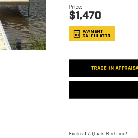
Price:
$
1,470
PAYMENT
CALCULATOR
TRADE-IN APPRAIS
D
Quais Bertrand une 
e
s
Exclusif à Quais Bertrand!