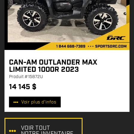
CAN-AM OUTLANDER MAX
LIMITED 1000R 2023
Produit
#15872U
14 145
$
P
r
Voir plus d'infos
i
x
:
VOIR TOUT
NOTRE INVENTAIRE