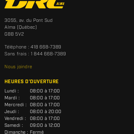
o
n
t
S
3055, av. du Pont Sud
a
p
Alma
(Québec)
c
o
G8B 5V2
t
r
t
Téléphone :
418 668-7389
s
Sans frais :
1 844 668-7389
D
R
Nous joindre
C
HEURES D'OUVERTURE
G
Lundi :
08:00 à 17:00
É
Mardi :
08:00 à 17:00
N
Mercredi :
08:00 à 17:00
É
R
Jeudi :
08:00 à 20:00
A
Vendredi :
08:00 à 17:00
L
Samedi :
09:00 à 12:00
Dimanche :
Fermé