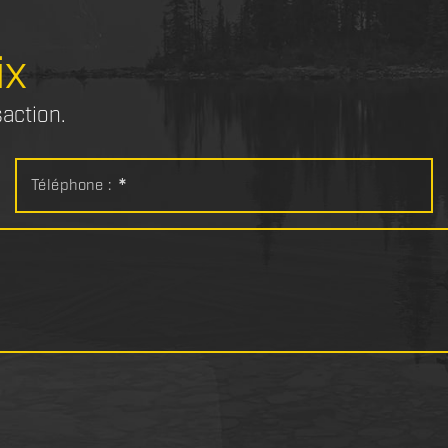
ix
saction.
Téléphone :
*