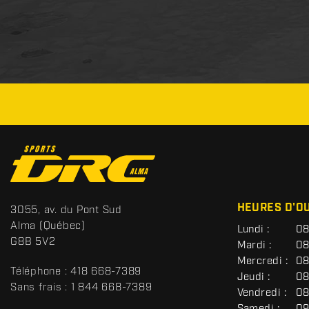
C
o
n
t
S
HEURES D'O
3055, av. du Pont Sud
a
p
Alma
(Québec)
G
Lundi :
08
c
o
É
G8B 5V2
Mardi :
08
t
r
N
Mercredi :
08
É
t
Téléphone :
418 668-7389
R
Jeudi :
08
s
A
Sans frais :
1 844 668-7389
Vendredi :
08
D
L