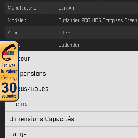
Manufacturier :
Can-Am
Modèle :
Outlander PRO HD5 Compass Green
Année :
2026
Type :
Outlander
Moteur
Suspensions
Pneus/Roues
Freins
Dimensions Capacités
Jauge