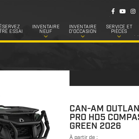
S
F
Y
I
u
a
o
n
c
u
s
i
e
T
t
ÉSERVEZ
INVENTAIRE
INVENTAIRE
SERVICE ET
v
b
u
a
TRE ESSAI
NEUF
D’OCCASION
PIÈCES
o
b
g
e
o
e
r
k
a
z
m
-
n
o
u
s
CAN-AM OUTLA
PRO HD5 COMPA
GREEN 2026
À partir de :