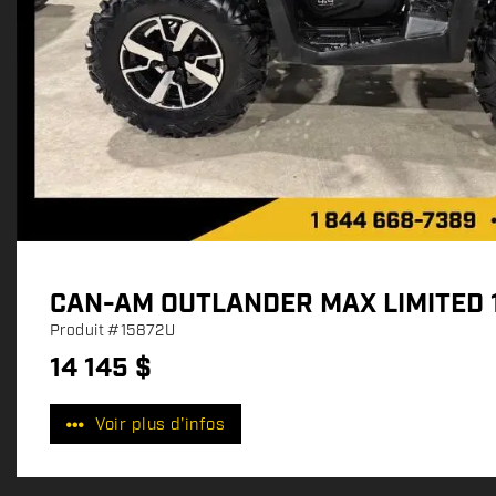
CAN-AM OUTLANDER MAX LIMITED 
Produit
#15872U
14 145
$
P
r
Voir plus d'infos
i
x