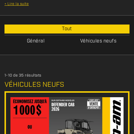
+
Lire la suite
T
Tout
y
p
Général
Véhicules neufs
e
d
e
p
r
1-10 de 35 résultats
o
VÉHICULES NEUFS
m
o
t
i
o
n
s