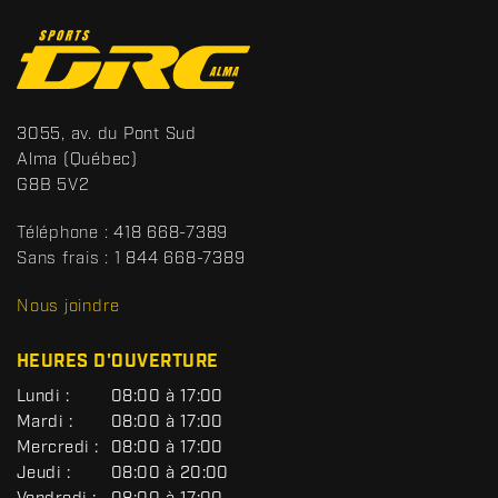
C
o
n
t
S
3055, av. du Pont Sud
a
p
Alma
(Québec)
c
o
G8B 5V2
t
r
t
Téléphone :
418 668-7389
s
Sans frais :
1 844 668-7389
D
R
Nous joindre
C
HEURES D'OUVERTURE
G
Lundi :
08:00 à 17:00
É
Mardi :
08:00 à 17:00
N
Mercredi :
08:00 à 17:00
É
R
Jeudi :
08:00 à 20:00
A