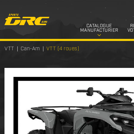
CATALOGUE
R
MANUFACTURIER
VO
VTT
Can-Am
VTT (4 roues)