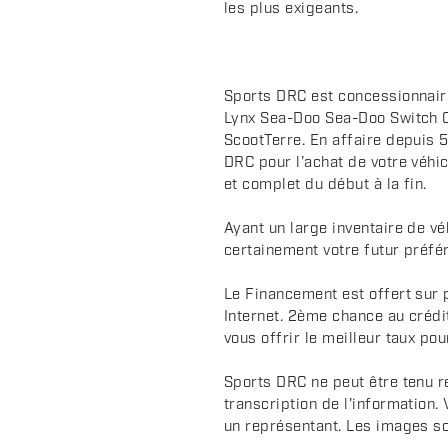
les plus exigeants.
i
p
t
i
Sports DRC est concessionnair
o
Lynx Sea-Doo Sea-Doo Switch 
n
ScootTerre. En affaire depuis 5
DRC pour l’achat de votre véhic
et complet du début à la fin.
Ayant un large inventaire de v
certainement votre futur préfér
Le Financement est offert sur 
Internet. 2ème chance au crédi
vous offrir le meilleur taux pou
Sports DRC ne peut être tenu r
transcription de l'information.
un représentant. Les images sont