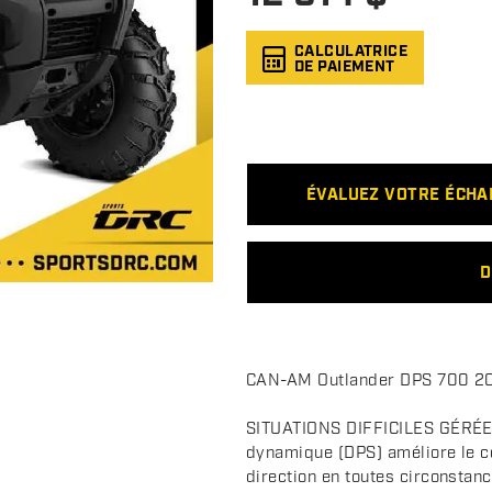
CALCULATRICE
DE PAIEMENT
ÉVALUEZ VOTRE ÉCH
D
D
CAN-AM Outlander DPS 700 2
e
s
SITUATIONS DIFFICILES GÉRÉES
c
dynamique (DPS) améliore le co
direction en toutes circonstanc
r