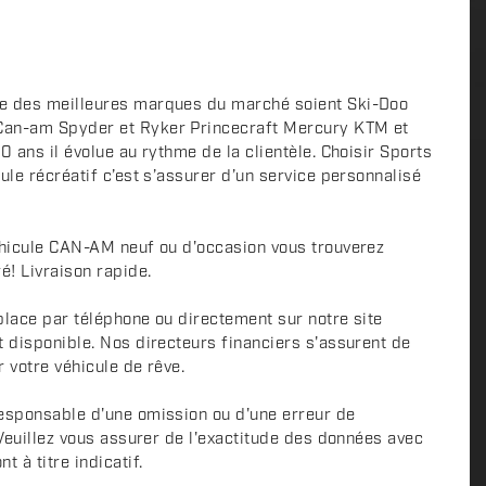
e des meilleures marques du marché soient Ski-Doo
Can-am Spyder et Ryker Princecraft Mercury KTM et
0 ans il évolue au rythme de la clientèle. Choisir Sports
ule récréatif c’est s’assurer d’un service personnalisé
éhicule CAN-AM neuf ou d'occasion vous trouverez
é! Livraison rapide.
place par téléphone ou directement sur notre site
t disponible. Nos directeurs financiers s'assurent de
r votre véhicule de rêve.
esponsable d'une omission ou d'une erreur de
 Veuillez vous assurer de l'exactitude des données avec
 à titre indicatif.