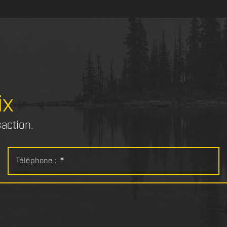
ix
saction.
Téléphone :
*