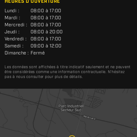
HEURES D'OUVERTURE
G
Lundi :
08:00 à 17:00
É
Mardi :
08:00 à 17:00
N
Mercredi :
08:00 à 17:00
É
R
Jeudi :
08:00 à 20:00
A
Vendredi :
08:00 à 17:00
L
Samedi :
09:00 à 12:00
Dimanche :
Fermé
Les données sont affichées à titre indicatif seulement et ne peuvent
être considérées comme une information contractuelle. N'hésitez
pas à nous consulter pour plus de détails.