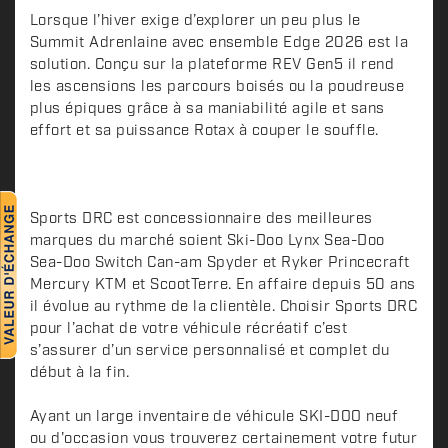
s
c
Lorsque l’hiver exige d’explorer un peu plus le
Summit Adrenlaine avec ensemble Edge 2026 est la
r
solution. Conçu sur la plateforme REV Gen5 il rend
i
les ascensions les parcours boisés ou la poudreuse
p
plus épiques grâce à sa maniabilité agile et sans
t
effort et sa puissance Rotax à couper le souffle.
i
o
n
Sports DRC est concessionnaire des meilleures
marques du marché soient Ski-Doo Lynx Sea-Doo
Sea-Doo Switch Can-am Spyder et Ryker Princecraft
Mercury KTM et ScootTerre. En affaire depuis 50 ans
il évolue au rythme de la clientèle. Choisir Sports DRC
pour l’achat de votre véhicule récréatif c’est
s’assurer d’un service personnalisé et complet du
début à la fin.
Ayant un large inventaire de véhicule SKI-DOO neuf
ou d'occasion vous trouverez certainement votre futur