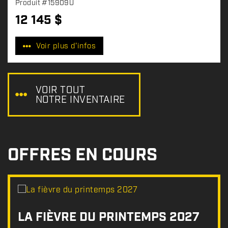
Produit
#15909U
12 145
$
P
r
Voir plus d'infos
i
x
:
VOIR TOUT
NOTRE INVENTAIRE
OFFRES EN COURS
LA FIÈVRE DU PRINTEMPS 2027