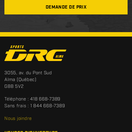
DEMANDE DE PRIX
C
o
n
t
S
3055, av. du Pont Sud
a
p
Alma
(Québec)
c
o
G8B 5V2
t
r
t
Téléphone :
418 668-7389
s
Sans frais :
1 844 668-7389
D
R
Nous joindre
C