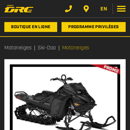
EN
BOUTIQUE EN LIGNE
PROGRAMME PRIVILÈGES
Motoneiges
Ski-Doo
Motoneiges