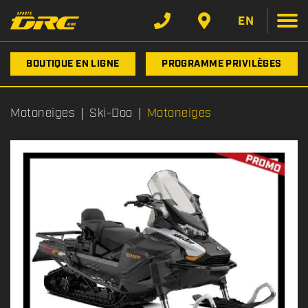
EN
BOUTIQUE EN LIGNE
PROGRAMME PRIVILÈGES
Motoneiges
Ski-Doo
Motoneiges