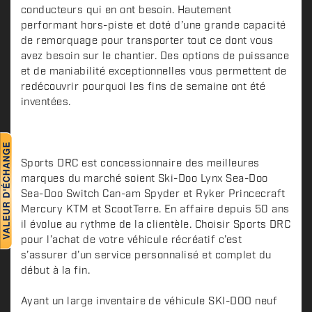
conducteurs qui en ont besoin. Hautement
r
performant hors-piste et doté d’une grande capacité
i
de remorquage pour transporter tout ce dont vous
p
avez besoin sur le chantier. Des options de puissance
t
et de maniabilité exceptionnelles vous permettent de
i
redécouvrir pourquoi les fins de semaine ont été
o
inventées.
n
Sports DRC est concessionnaire des meilleures
marques du marché soient Ski-Doo Lynx Sea-Doo
Sea-Doo Switch Can-am Spyder et Ryker Princecraft
Mercury KTM et ScootTerre. En affaire depuis 50 ans
il évolue au rythme de la clientèle. Choisir Sports DRC
pour l’achat de votre véhicule récréatif c’est
s’assurer d’un service personnalisé et complet du
début à la fin.
Ayant un large inventaire de véhicule SKI-DOO neuf