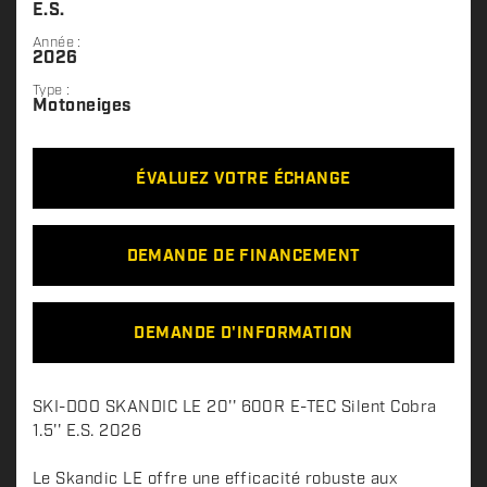
E.S.
Année :
2026
Type :
Motoneiges
ÉVALUEZ VOTRE ÉCHANGE
DEMANDE DE FINANCEMENT
DEMANDE D'INFORMATION
D
SKI-DOO SKANDIC LE 20'' 600R E-TEC Silent Cobra
e
1.5'' E.S. 2026
s
c
Le Skandic LE offre une efficacité robuste aux