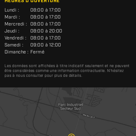
HEURES D'OUVERTURE
G
Lundi :
08:00 à 17:00
É
Mardi :
08:00 à 17:00
N
Mercredi :
08:00 à 17:00
É
R
Jeudi :
08:00 à 20:00
A
Vendredi :
08:00 à 17:00
L
Samedi :
09:00 à 12:00
Dimanche :
Fermé
Les données sont affichées à titre indicatif seulement et ne peuvent
être considérées comme une information contractuelle. N'hésitez
pas à nous consulter pour plus de détails.