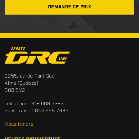
DEMANDE DE PRIX
C
o
n
t
S
3055, av. du Pont Sud
a
p
Alma
(Québec)
c
o
G8B 5V2
t
r
t
Téléphone :
418 668-7389
s
Sans frais :
1 844 668-7389
D
R
Nous joindre
C