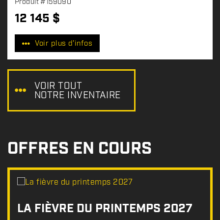
Produit
#15909U
12 145
$
P
r
Voir plus d'infos
i
x
:
VOIR TOUT
NOTRE INVENTAIRE
OFFRES EN COURS
LA FIÈVRE DU PRINTEMPS 2027