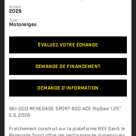
Année :
2026
Type :
Motoneiges
ÉVALUEZ VOTRE ÉCHANGE
DEMANDE DE FINANCEMENT
DEMANDE D'INFORMATION
D
SKI-DOO RENEGADE SPORT 600 ACE RipSaw 1.25''
e
E.S. 2026
s
c
Fraîchement construit sur la plateforme REV Gen5 le
Renegade Sport offre les performances dynamiques