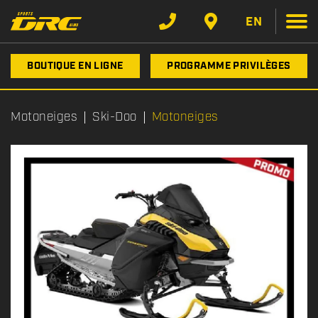
EN
BOUTIQUE EN LIGNE
PROGRAMME PRIVILÈGES
Motoneiges
Ski-Doo
Motoneiges