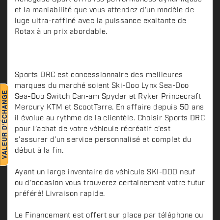
r
et la maniabilité que vous attendez d'un modèle de
i
luge ultra-raffiné avec la puissance exaltante de
p
Rotax à un prix abordable.
t
i
o
n
Sports DRC est concessionnaire des meilleures
marques du marché soient Ski-Doo Lynx Sea-Doo
Sea-Doo Switch Can-am Spyder et Ryker Princecraft
Mercury KTM et ScootTerre. En affaire depuis 50 ans
il évolue au rythme de la clientèle. Choisir Sports DRC
pour l’achat de votre véhicule récréatif c’est
s’assurer d’un service personnalisé et complet du
début à la fin.
Ayant un large inventaire de véhicule SKI-DOO neuf
ou d'occasion vous trouverez certainement votre futur
préféré! Livraison rapide.
Le Financement est offert sur place par téléphone ou