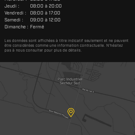
É
R
Jeudi :
08:00 à 20:00
A
Vendredi :
08:00 à 17:00
L
Samedi :
09:00 à 12:00
Dimanche :
Fermé
Les données sont affichées à titre indicatif seulement et ne peuvent
être considérées comme une information contractuelle. N'hésitez
pas à nous consulter pour plus de détails.