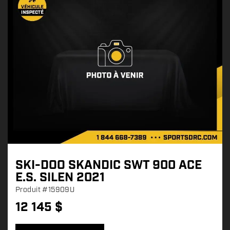
SKI-DOO SKANDIC SWT 900 ACE
E.S. SILEN 2021
Produit
#15909U
12 145
$
P
r