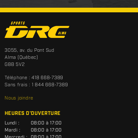
C
o
n
t
S
3055, av. du Pont Sud
a
p
Alma
(Québec)
c
o
G8B 5V2
t
r
t
Téléphone :
418 668-7389
s
Sans frais :
1 844 668-7389
D
R
Nous joindre
C
HEURES D'OUVERTURE
G
Lundi :
08:00 à 17:00
É
Mardi :
08:00 à 17:00
N
Mercredi :
08:00 à 17:00