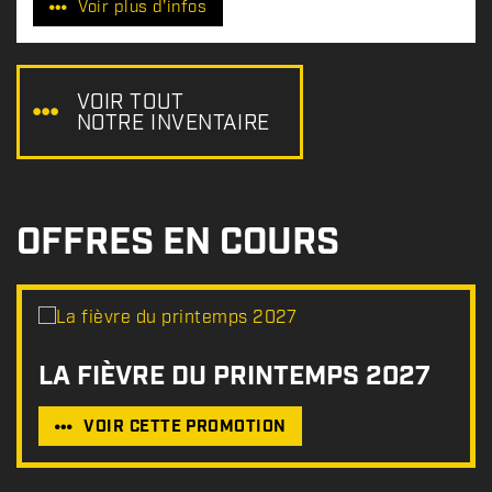
Voir plus d'infos
i
x
:
VOIR TOUT
NOTRE INVENTAIRE
OFFRES EN COURS
LA FIÈVRE DU PRINTEMPS 2027
VOIR CETTE PROMOTION