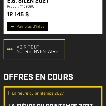
E.S. SILEN 2021
Produit
#15909U
12 145
$
P
r
Voir plus d'infos
i
x
:
VOIR TOUT
NOTRE INVENTAIRE
OFFRES EN COURS