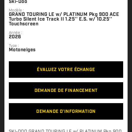
Ski-Doo
Modèle :
GRAND TOURING LE w/ PLATINUM Pkg 900 ACE
Turbo Silent Ice Track II 1.25'' E.S. w/ 10.25''
Touchscreen
Année :
2026
Type :
Motoneiges
ÉVALUEZ VOTRE ÉCHANGE
DEMANDE DE FINANCEMENT
DEMANDE D'INFORMATION
D
SKI-DOO GRAND TOURING LE w/ PLATINUM Pkg 900