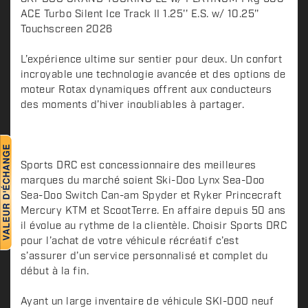
e
ACE Turbo Silent Ice Track II 1.25'' E.S. w/ 10.25''
s
Touchscreen 2026
c
L’expérience ultime sur sentier pour deux. Un confort
r
incroyable une technologie avancée et des options de
i
moteur Rotax dynamiques offrent aux conducteurs
p
des moments d’hiver inoubliables à partager.
t
i
o
n
Sports DRC est concessionnaire des meilleures
marques du marché soient Ski-Doo Lynx Sea-Doo
Sea-Doo Switch Can-am Spyder et Ryker Princecraft
Mercury KTM et ScootTerre. En affaire depuis 50 ans
il évolue au rythme de la clientèle. Choisir Sports DRC
pour l’achat de votre véhicule récréatif c’est
s’assurer d’un service personnalisé et complet du
début à la fin.
Ayant un large inventaire de véhicule SKI-DOO neuf