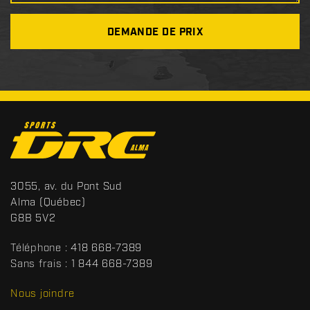
DEMANDE DE PRIX
C
o
n
t
S
3055, av. du Pont Sud
a
p
Alma
(Québec)
c
o
G8B 5V2
t
r
t
Téléphone :
418 668-7389
s
Sans frais :
1 844 668-7389
D
R
Nous joindre
C