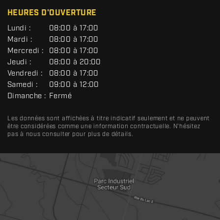
HEURES D'OUVERTURE
G
Lundi :
08:00 à 17:00
É
Mardi :
08:00 à 17:00
N
Mercredi :
08:00 à 17:00
É
R
Jeudi :
08:00 à 20:00
A
Vendredi :
08:00 à 17:00
L
Samedi :
09:00 à 12:00
Dimanche :
Fermé
Les données sont affichées à titre indicatif seulement et ne peuvent
être considérées comme une information contractuelle. N'hésitez
pas à nous consulter pour plus de détails.