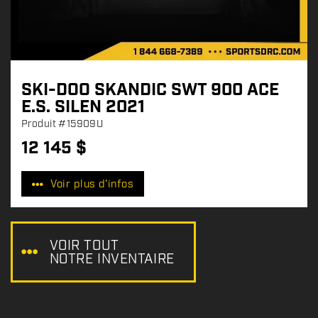
SKI-DOO SKANDIC SWT 900 ACE
E.S. SILEN 2021
Produit
#15909U
12 145
$
P
r
Voir plus d'infos
i
x
:
VOIR TOUT
NOTRE INVENTAIRE