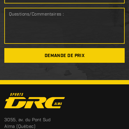
Questions/Commentaires :
DEMANDE DE PRIX
C
o
n
t
S
3055, av. du Pont Sud
a
p
Alma
(Québec)