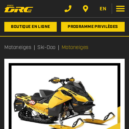
EN
BOUTIQUE EN LIGNE
PROGRAMME PRIVILÈGES
Motoneiges
Ski-Doo
Motoneiges