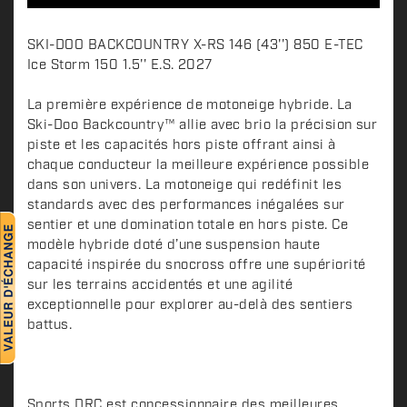
D
SKI-DOO BACKCOUNTRY X-RS 146 (43'') 850 E-TEC
e
Ice Storm 150 1.5'' E.S. 2027
s
c
La première expérience de motoneige hybride. La
Ski-Doo Backcountry™ allie avec brio la précision sur
r
piste et les capacités hors piste offrant ainsi à
i
chaque conducteur la meilleure expérience possible
p
dans son univers. La motoneige qui redéfinit les
t
standards avec des performances inégalées sur
i
sentier et une domination totale en hors piste. Ce
o
modèle hybride doté d’une suspension haute
n
capacité inspirée du snocross offre une supériorité
sur les terrains accidentés et une agilité
exceptionnelle pour explorer au-delà des sentiers
battus.
Sports DRC est concessionnaire des meilleures