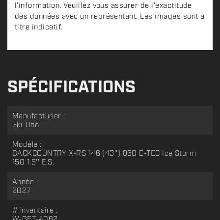
l'information. Veuillez vous assurer de l'exactitude
des données avec un représentant. Les images sont à
titre indicatif.
SPÉCIFICATIONS
Manufacturier :
Ski-Doo
Modèle :
BACKCOUNTRY X-RS 146 (43'') 850 E-TEC Ice Storm
150 1.5'' E.S.
Année :
2027
# inventaire :
W-GET-4062