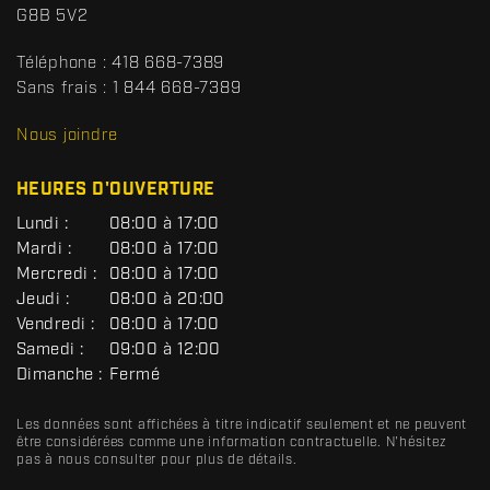
c
o
G8B 5V2
t
r
t
Téléphone :
418 668-7389
s
Sans frais :
1 844 668-7389
D
R
Nous joindre
C
HEURES D'OUVERTURE
G
Lundi :
08:00 à 17:00
É
Mardi :
08:00 à 17:00
N
Mercredi :
08:00 à 17:00
É
R
Jeudi :
08:00 à 20:00
A
Vendredi :
08:00 à 17:00
L
Samedi :
09:00 à 12:00
Dimanche :
Fermé
Les données sont affichées à titre indicatif seulement et ne peuvent
être considérées comme une information contractuelle. N'hésitez
pas à nous consulter pour plus de détails.