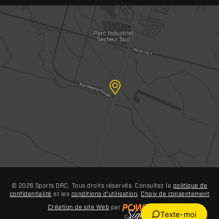
© 2026 Sports DRC. Tous droits réservés. Consultez la
politique de
confidentialité
et les
conditions d'utilisation
.
Choix de consentement
Création de site Web
par
Texte-moi