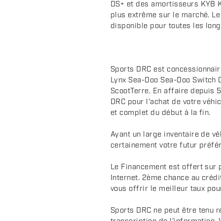
DS+ et des amortisseurs KYB K
i
plus extrême sur le marché. L
p
disponible pour toutes les long
t
i
o
n
Sports DRC est concessionnair
Lynx Sea-Doo Sea-Doo Switch 
ScootTerre. En affaire depuis 5
DRC pour l’achat de votre véhic
et complet du début à la fin.
Ayant un large inventaire de v
certainement votre futur préfér
Le Financement est offert sur 
Internet. 2ème chance au crédi
vous offrir le meilleur taux pou
Sports DRC ne peut être tenu r