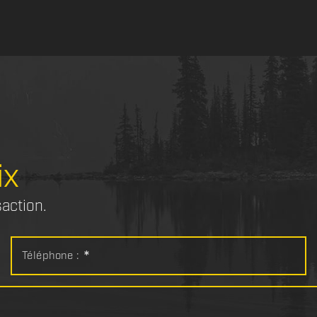
ix
saction.
Téléphone :
*