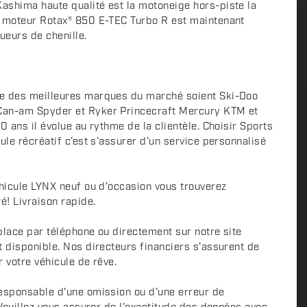
ashima haute qualité est la motoneige hors-piste la
e moteur Rotax® 850 E-TEC Turbo R est maintenant
ueurs de chenille.
e des meilleures marques du marché soient Ski-Doo
Can-am Spyder et Ryker Princecraft Mercury KTM et
0 ans il évolue au rythme de la clientèle. Choisir Sports
ule récréatif c’est s’assurer d’un service personnalisé
éhicule LYNX neuf ou d'occasion vous trouverez
é! Livraison rapide.
place par téléphone ou directement sur notre site
t disponible. Nos directeurs financiers s'assurent de
r votre véhicule de rêve.
esponsable d'une omission ou d'une erreur de