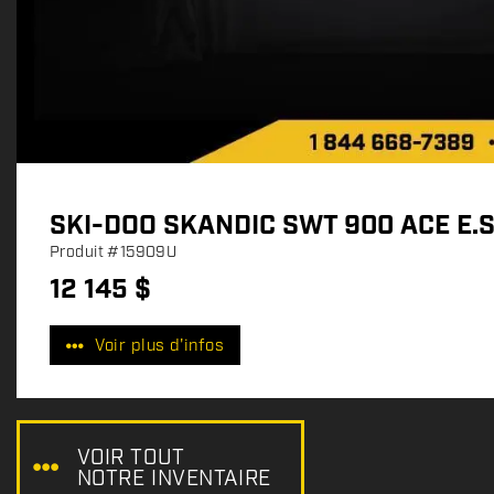
SKI-DOO SKANDIC SWT 900 ACE E.S
Produit
#15909U
12 145
$
P
r
Voir plus d'infos
i
x
:
VOIR TOUT
NOTRE INVENTAIRE