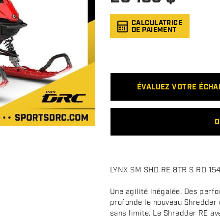
CALCULATRICE
DE PAIEMENT
ÉVALUEZ VOTRE ÉCH
D
D
LYNX SM SHD RE 8TR S RD 15
e
s
Une agilité inégalée. Des perfo
c
profonde le nouveau Shredder 
sans limite. Le Shredder RE av
r