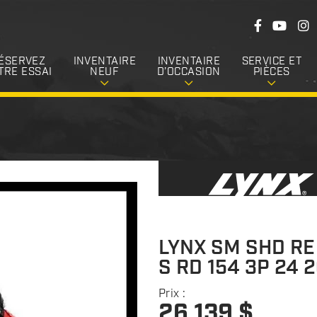
S
F
Y
I
u
a
o
n
c
u
s
i
e
T
t
ÉSERVEZ
INVENTAIRE
INVENTAIRE
SERVICE ET
v
b
u
a
TRE ESSAI
NEUF
D’OCCASION
PIÈCES
o
b
g
e
o
e
r
k
a
z
m
-
n
o
u
s
LYNX SM SHD RE
S RD 154 3P 24 
Prix :
26 139
$