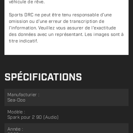
véhicule de rêve.
Sports DRC ne peut être tenu responsable d'une
omission ou d'une erreur de transcription de
l'information. Veuillez vous assurer de l'exactitude
des données avec un représentant. Les images sont à
titre indicatif.
SPÉCIFICATIONS
Manufacturier :
Sea-Doo
Modèle :
Spark pour 2 90 (Audio)
Année :