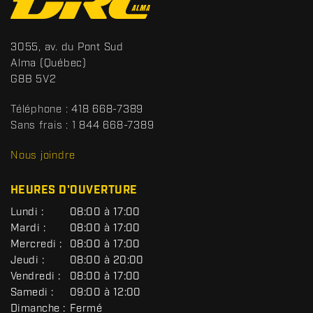
o
n
t
S
3055, av. du Pont Sud
a
p
Alma
(Québec)
c
o
G8B 5V2
t
r
t
Téléphone :
418 668-7389
s
Sans frais :
1 844 668-7389
D
R
Nous joindre
C
HEURES D'OUVERTURE
G
Lundi :
08:00 à 17:00
É
Mardi :
08:00 à 17:00
N
Mercredi :
08:00 à 17:00
É
R
Jeudi :
08:00 à 20:00
A
Vendredi :
08:00 à 17:00
L
Samedi :
09:00 à 12:00
Dimanche :
Fermé