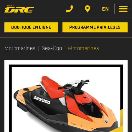
EN
BOUTIQUE EN LIGNE
PROGRAMME PRIVILÈGES
Motomarines
Sea-Doo
Motomarines