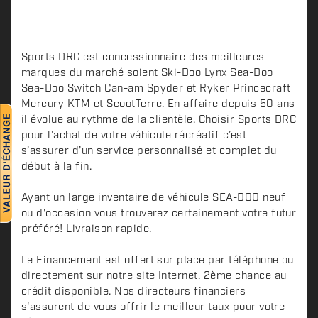
i
p
t
i
Sports DRC est concessionnaire des meilleures
o
marques du marché soient Ski-Doo Lynx Sea-Doo
n
Sea-Doo Switch Can-am Spyder et Ryker Princecraft
Mercury KTM et ScootTerre. En affaire depuis 50 ans
il évolue au rythme de la clientèle. Choisir Sports DRC
pour l’achat de votre véhicule récréatif c’est
s’assurer d’un service personnalisé et complet du
début à la fin.
Ayant un large inventaire de véhicule SEA-DOO neuf
ou d'occasion vous trouverez certainement votre futur
préféré! Livraison rapide.
Le Financement est offert sur place par téléphone ou
directement sur notre site Internet. 2ème chance au
crédit disponible. Nos directeurs financiers
s'assurent de vous offrir le meilleur taux pour votre