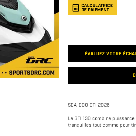
CALCULATRICE
DE PAIEMENT
ÉVALUEZ VOTRE ÉCH
D
D
SEA-DOO GTI 2026
e
s
Le GTI 130 combine puissance p
c
tranquilles tout comme pour ti
r