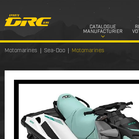
CATALOGUE
R
MANUFACTURIER
VO
Motomarines
Sea-Doo
Motomarines