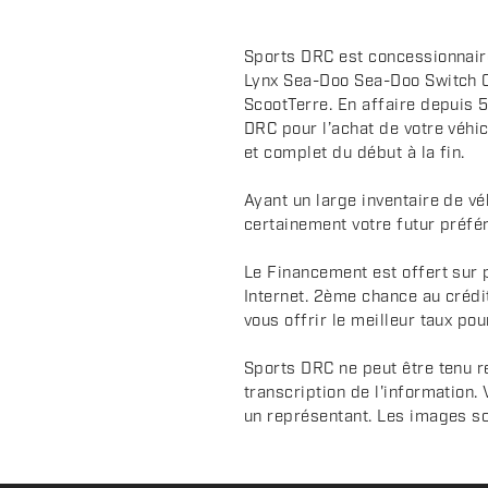
i
p
Sports DRC est concessionnair
t
Lynx Sea-Doo Sea-Doo Switch 
i
ScootTerre. En affaire depuis 5
o
DRC pour l’achat de votre véhic
n
et complet du début à la fin.
Ayant un large inventaire de v
certainement votre futur préfér
Le Financement est offert sur 
Internet. 2ème chance au crédi
vous offrir le meilleur taux pou
Sports DRC ne peut être tenu r
transcription de l'information.
un représentant. Les images sont