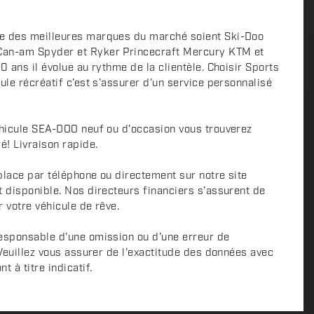
e des meilleures marques du marché soient Ski-Doo
Can-am Spyder et Ryker Princecraft Mercury KTM et
0 ans il évolue au rythme de la clientèle. Choisir Sports
ule récréatif c’est s’assurer d’un service personnalisé
éhicule SEA-DOO neuf ou d'occasion vous trouverez
é! Livraison rapide.
place par téléphone ou directement sur notre site
t disponible. Nos directeurs financiers s'assurent de
r votre véhicule de rêve.
esponsable d'une omission ou d'une erreur de
 Veuillez vous assurer de l'exactitude des données avec
 à titre indicatif.