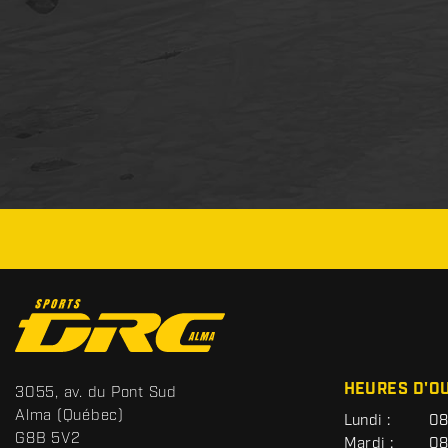
C
o
n
t
S
HEURES D'O
3055, av. du Pont Sud
a
p
Alma
(Québec)
G
Lundi :
08
c
o
É
G8B 5V2
Mardi :
08