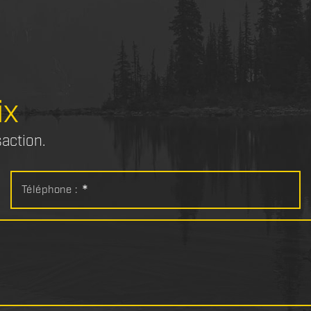
ix
saction.
Téléphone :
*