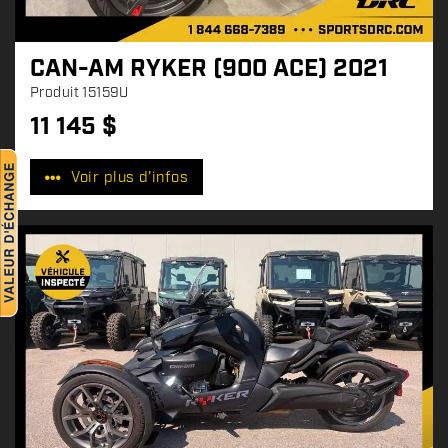
CAN-AM RYKER (900 ACE) 2021
Produit
15159U
11 145
$
P
r
Voir plus d'infos
i
x
: