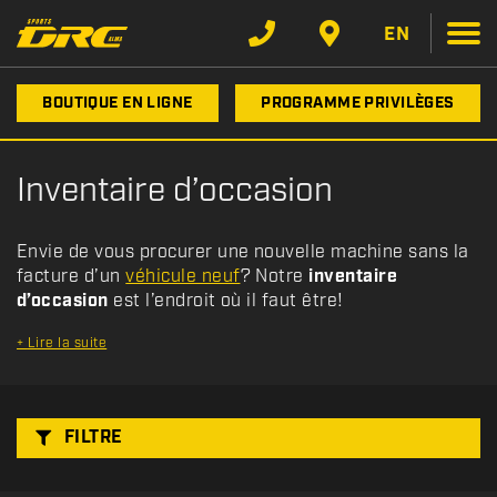
F
Type
Filtre
i
EN
l
t
Catégorie
BOUTIQUE EN LIGNE
PROGRAMME PRIVILÈGES
r
e
r
Marque
Inventaire d’occasion
p
a
Année
r
Envie de vous procurer une nouvelle machine sans la
:
facture d’un
véhicule neuf
? Notre
inventaire
d’occasion
est l’endroit où il faut être!
Prix
+
Lire la suite
Inventaire
CHERCHER
FILTRE