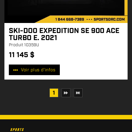
SKI-DOO EXPEDITION SE 900 ACE
TURBO E. 2021
Produit
10359U
11 145
$
P
r
Voir plus d'infos
i
x
:
1
C