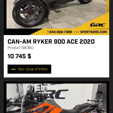
CAN-AM RYKER 900 ACE 2020
Produit
15839U
10 745
$
P
r
Voir plus d'infos
i
x
: