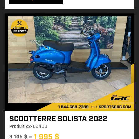
x
:
SCOOTTERRE SOLISTA 2022
Produit
22-0840U
1 995
$
3 145
$