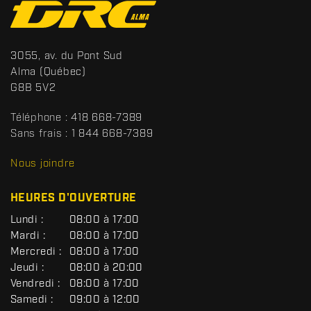
o
n
t
S
3055, av. du Pont Sud
a
p
Alma
(Québec)
c
o
G8B 5V2
t
r
t
Téléphone :
418 668-7389
s
Sans frais :
1 844 668-7389
D
R
Nous joindre
C
HEURES D'OUVERTURE
G
Lundi :
08:00 à 17:00
É
Mardi :
08:00 à 17:00
N
Mercredi :
08:00 à 17:00
É
R
Jeudi :
08:00 à 20:00
A
Vendredi :
08:00 à 17:00
L
Samedi :
09:00 à 12:00