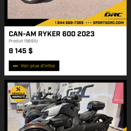
CAN-AM RYKER 600 2023
Produit
15891U
8 145
$
P
r
Voir plus d'infos
i
x
: