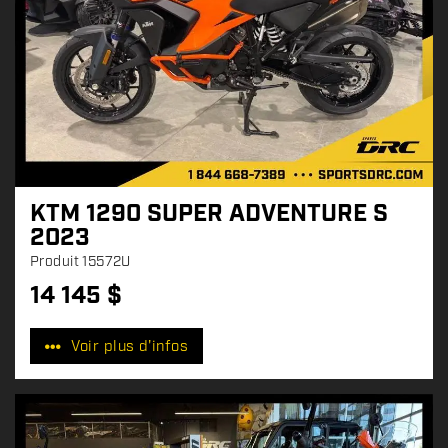
KTM 1290 SUPER ADVENTURE S
2023
Produit
15572U
14 145
$
P
r
Voir plus d'infos
i
x
: