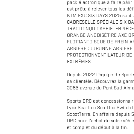
pack électronique à faire pâli
i
est prête à relever tous les dé
p
KTM EXC SIX DAYS 2025 sont
t
CADRESELLE SPÉCIALE SIX D
i
TRACTIONQUICKSHIFTERPIÈCE
o
ORANGE ANODISÉTIRE AXE OR
n
FLOTTANTDISQUE DE FREIN AR
ARRIÈRECOURONNE ARRIÈRE 
PROTECTIONVENTILATEUR DE
EXTRÊMES
Depuis 2022 l'équipe de Sports
sa clientèle. Découvrez la ga
3055 avenue du Pont Sud Alma
Sports DRC est concessionnair
Lynx Sea-Doo Sea-Doo Switch 
ScootTerre. En affaire depuis 5
DRC pour l’achat de votre véhic
et complet du début à la fin.