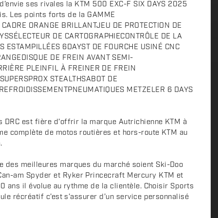
r d’envie ses rivales la KTM 500 EXC-F SIX DAYS 2025
fis. Les points forts de la GAMME
 : CADRE ORANGE BRILLANTJEU DE PROTECTION DE
AYSSÉLECTEUR DE CARTOGRAPHIECONTRÔLE DE LA
S ESTAMPILLÉES 6DAYST DE FOURCHE USINÉ CNC
ANGEDISQUE DE FREIN AVANT SEMI-
RIÈRE PLEINFIL À FREINER DE FREIN
SUPERSPROX STEALTHSABOT DE
 REFROIDISSEMENTPNEUMATIQUES METZELER 6 DAYS
 DRC est fière d'offrir la marque Autrichienne KTM à
mme complète de motos routières et hors-route KTM au
.
e des meilleures marques du marché soient Ski-Doo
Can-am Spyder et Ryker Princecraft Mercury KTM et
0 ans il évolue au rythme de la clientèle. Choisir Sports
ule récréatif c’est s’assurer d’un service personnalisé