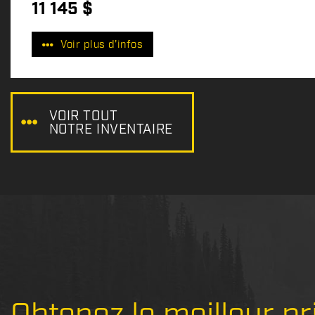
11 145
$
P
r
Voir plus d'infos
i
x
:
VOIR TOUT
NOTRE INVENTAIRE