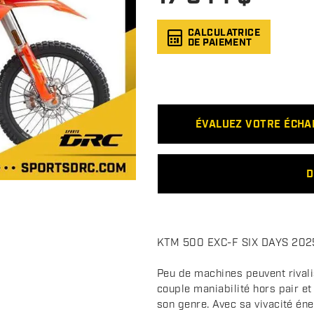
CALCULATRICE
DE PAIEMENT
ÉVALUEZ VOTRE ÉCH
D
D
KTM 500 EXC-F SIX DAYS 202
e
s
Peu de machines peuvent rival
c
couple maniabilité hors pair e
son genre. Avec sa vivacité én
r