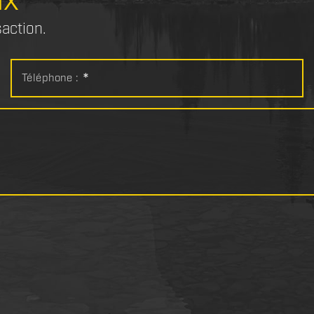
ix
saction.
Téléphone :
*