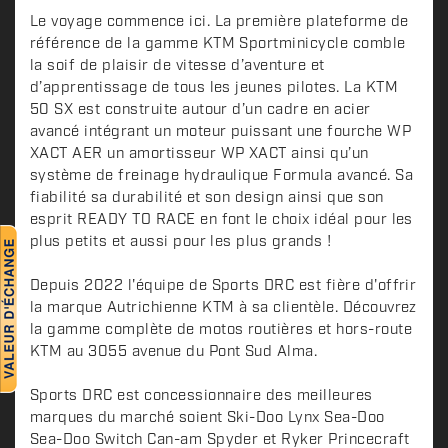
e
s
Le voyage commence ici. La première plateforme de
c
référence de la gamme KTM Sportminicycle comble
la soif de plaisir de vitesse d’aventure et
r
d’apprentissage de tous les jeunes pilotes. La KTM
i
50 SX est construite autour d’un cadre en acier
p
avancé intégrant un moteur puissant une fourche WP
t
XACT AER un amortisseur WP XACT ainsi qu’un
i
système de freinage hydraulique Formula avancé. Sa
o
fiabilité sa durabilité et son design ainsi que son
n
esprit READY TO RACE en font le choix idéal pour les
plus petits et aussi pour les plus grands !
Depuis 2022 l'équipe de Sports DRC est fière d'offrir
la marque Autrichienne KTM à sa clientèle. Découvrez
la gamme complète de motos routières et hors-route
KTM au 3055 avenue du Pont Sud Alma.
Sports DRC est concessionnaire des meilleures
marques du marché soient Ski-Doo Lynx Sea-Doo
Sea-Doo Switch Can-am Spyder et Ryker Princecraft