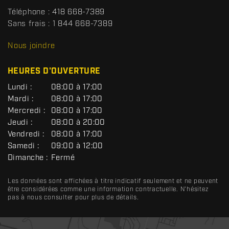
t
Téléphone :
418 668-7389
s
Sans frais :
1 844 668-7389
D
R
Nous joindre
C
HEURES D'OUVERTURE
G
Lundi :
08:00 à 17:00
É
Mardi :
08:00 à 17:00
N
Mercredi :
08:00 à 17:00
É
R
Jeudi :
08:00 à 20:00
A
Vendredi :
08:00 à 17:00
L
Samedi :
09:00 à 12:00
Dimanche :
Fermé
Les données sont affichées à titre indicatif seulement et ne peuvent
être considérées comme une information contractuelle. N'hésitez
pas à nous consulter pour plus de détails.