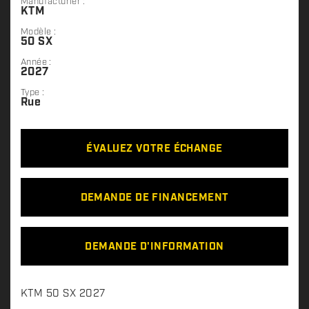
Manufacturier :
KTM
Modèle :
50 SX
Année :
2027
Type :
Rue
ÉVALUEZ VOTRE ÉCHANGE
DEMANDE DE FINANCEMENT
DEMANDE D'INFORMATION
D
KTM 50 SX 2027