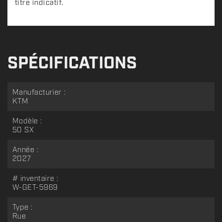
titre indicatif.
SPÉCIFICATIONS
Manufacturier :
KTM
Modèle :
50 SX
Année :
2027
# inventaire :
W-GET-5969
Type :
Rue