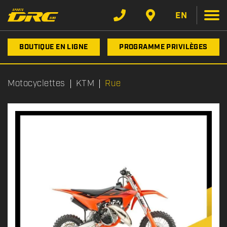
EN
BOUTIQUE EN LIGNE
PROGRAMME PRIVILÈGES
Motocyclettes
KTM
Rue