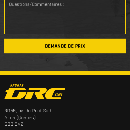
Questions/Commentaires :
DEMANDE DE PRIX
C
o
n
t
S
3055, av. du Pont Sud
a
p
Alma
(Québec)
c
o
G8B 5V2
t
r