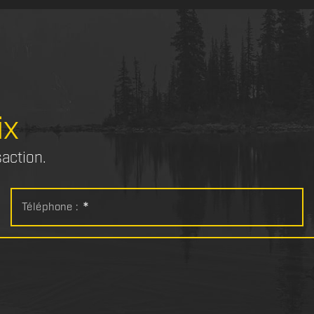
ix
saction.
Téléphone :
*