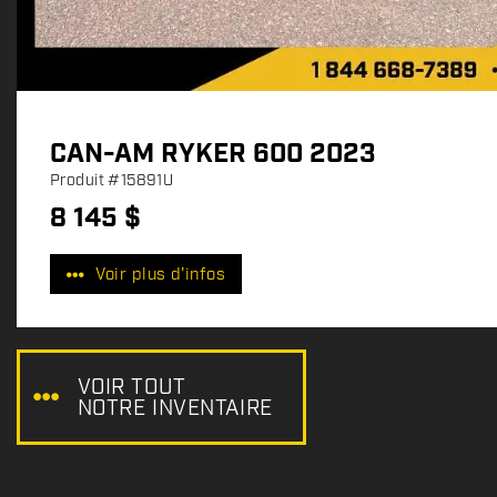
CAN-AM RYKER 600 2023
Produit
#15891U
8 145
$
P
r
Voir plus d'infos
i
x
:
VOIR TOUT
NOTRE INVENTAIRE