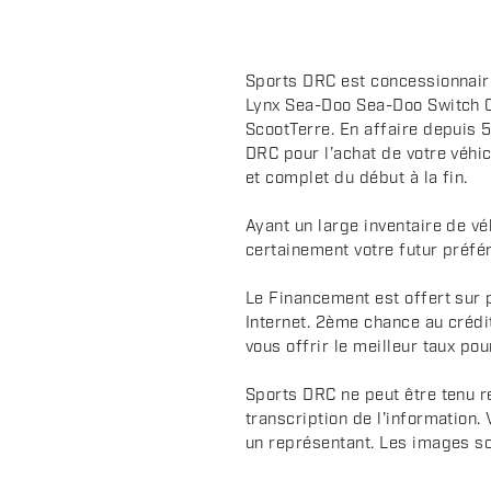
i
p
t
Sports DRC est concessionnair
i
Lynx Sea-Doo Sea-Doo Switch 
o
ScootTerre. En affaire depuis 5
n
DRC pour l’achat de votre véhic
et complet du début à la fin.
Ayant un large inventaire de v
certainement votre futur préfér
Le Financement est offert sur 
Internet. 2ème chance au crédi
vous offrir le meilleur taux pou
Sports DRC ne peut être tenu r
transcription de l'information.
un représentant. Les images sont