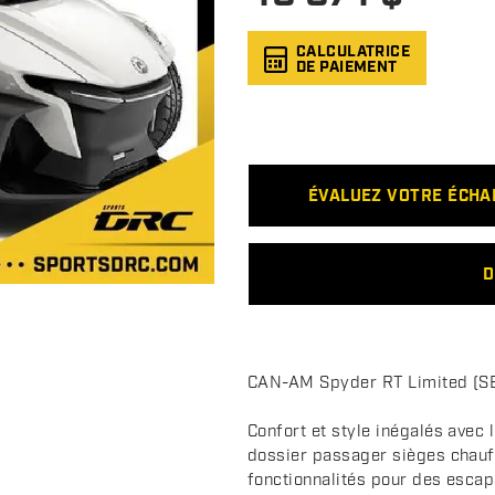
CALCULATRICE
DE PAIEMENT
ÉVALUEZ VOTRE ÉCH
D
D
CAN-AM Spyder RT Limited (S
e
s
Confort et style inégalés avec 
c
dossier passager sièges chauf
fonctionnalités pour des esca
r