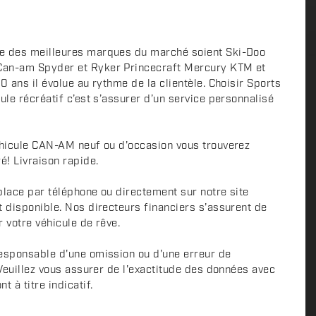
e des meilleures marques du marché soient Ski-Doo
Can-am Spyder et Ryker Princecraft Mercury KTM et
0 ans il évolue au rythme de la clientèle. Choisir Sports
ule récréatif c’est s’assurer d’un service personnalisé
éhicule CAN-AM neuf ou d'occasion vous trouverez
é! Livraison rapide.
place par téléphone ou directement sur notre site
t disponible. Nos directeurs financiers s'assurent de
r votre véhicule de rêve.
esponsable d'une omission ou d'une erreur de
 Veuillez vous assurer de l'exactitude des données avec
 à titre indicatif.