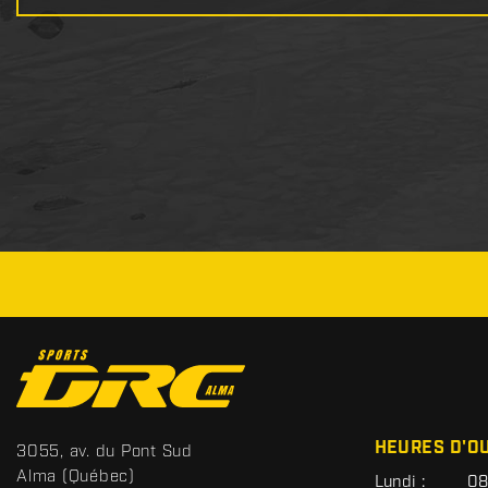
C
o
n
t
S
HEURES D'O
3055, av. du Pont Sud
a
p
Alma
(Québec)
G
Lundi :
08