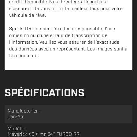
crédit disponible. Nos directeurs financiers
s'assurent de vous offrir le meilleur taux pour votre
véhicule de rêve.
Sports DRC ne peut être tenu responsable d'une
omission ou d'une erreur de transcription de
l'information. Veuillez vous assurer de l'exactitude
des données avec un représentant. Les images sont à
titre indicatif.
SPÉCIFICATIONS
Manufacturier :
Can-Am
Modèle :
Maverick X3 X mr 64'' TURBO RR