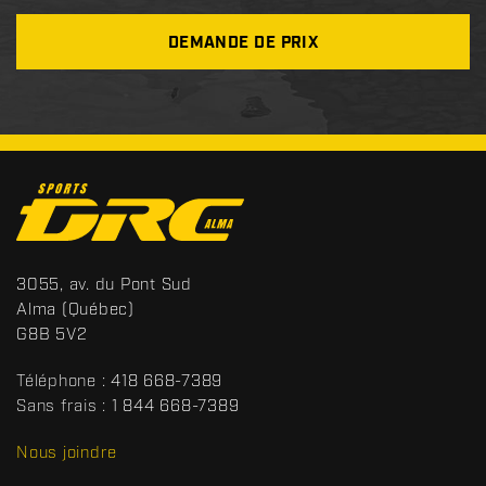
DEMANDE DE PRIX
C
o
n
t
S
3055, av. du Pont Sud
a
p
Alma
(Québec)
c
o
G8B 5V2
t
r
t
Téléphone :
418 668-7389
s
Sans frais :
1 844 668-7389
D
R
Nous joindre
C