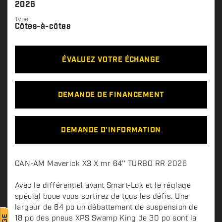
2026
Type :
Côtes-à-côtes
ÉVALUEZ VOTRE ÉCHANGE
DEMANDE DE FINANCEMENT
DEMANDE D'INFORMATION
D
CAN-AM Maverick X3 X mr 64'' TURBO RR 2026
e
s
Avec le différentiel avant Smart-Lok et le réglage
c
spécial boue vous sortirez de tous les défis. Une
largeur de 64 po un débattement de suspension de
r
18 po des pneus XPS Swamp King de 30 po sont la