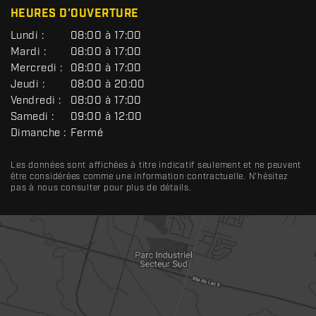
HEURES D'OUVERTURE
G
Lundi :
08:00 à 17:00
É
Mardi :
08:00 à 17:00
N
Mercredi :
08:00 à 17:00
É
R
Jeudi :
08:00 à 20:00
A
Vendredi :
08:00 à 17:00
L
Samedi :
09:00 à 12:00
Dimanche :
Fermé
Les données sont affichées à titre indicatif seulement et ne peuvent
être considérées comme une information contractuelle. N'hésitez
pas à nous consulter pour plus de détails.