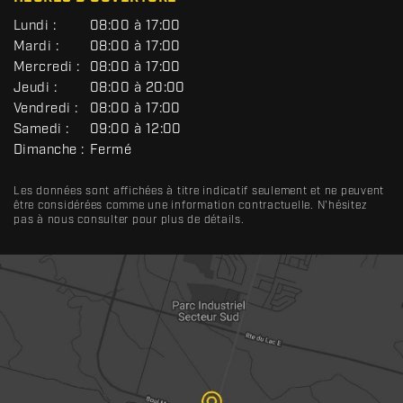
G
Lundi :
08:00 à 17:00
É
Mardi :
08:00 à 17:00
N
Mercredi :
08:00 à 17:00
É
R
Jeudi :
08:00 à 20:00
A
Vendredi :
08:00 à 17:00
L
Samedi :
09:00 à 12:00
Dimanche :
Fermé
Les données sont affichées à titre indicatif seulement et ne peuvent
être considérées comme une information contractuelle. N'hésitez
pas à nous consulter pour plus de détails.