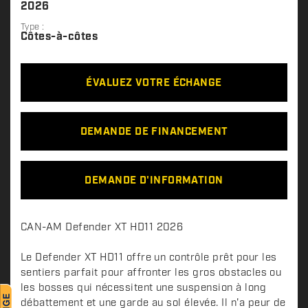
2026
Type :
Côtes-à-côtes
ÉVALUEZ VOTRE ÉCHANGE
DEMANDE DE FINANCEMENT
DEMANDE D'INFORMATION
D
CAN-AM Defender XT HD11 2026
e
s
Le Defender XT HD11 offre un contrôle prêt pour les
c
sentiers parfait pour affronter les gros obstacles ou
les bosses qui nécessitent une suspension à long
r
débattement et une garde au sol élevée. Il n'a peur de