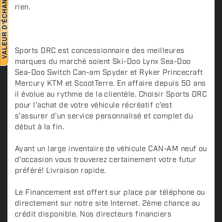
i
rien.
p
t
i
o
Sports DRC est concessionnaire des meilleures
n
marques du marché soient Ski-Doo Lynx Sea-Doo
Sea-Doo Switch Can-am Spyder et Ryker Princecraft
Mercury KTM et ScootTerre. En affaire depuis 50 ans
il évolue au rythme de la clientèle. Choisir Sports DRC
pour l’achat de votre véhicule récréatif c’est
s’assurer d’un service personnalisé et complet du
début à la fin.
Ayant un large inventaire de véhicule CAN-AM neuf ou
d'occasion vous trouverez certainement votre futur
préféré! Livraison rapide.
Le Financement est offert sur place par téléphone ou
directement sur notre site Internet. 2ème chance au
crédit disponible. Nos directeurs financiers