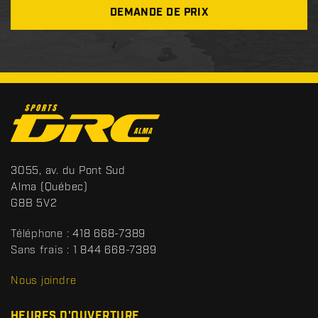
DEMANDE DE PRIX
C
o
n
t
S
3055, av. du Pont Sud
a
p
Alma
(Québec)
c
o
G8B 5V2
t
r
t
Téléphone :
418 668-7389
s
Sans frais :
1 844 668-7389
D
R
Nous joindre
C
HEURES D'OUVERTURE