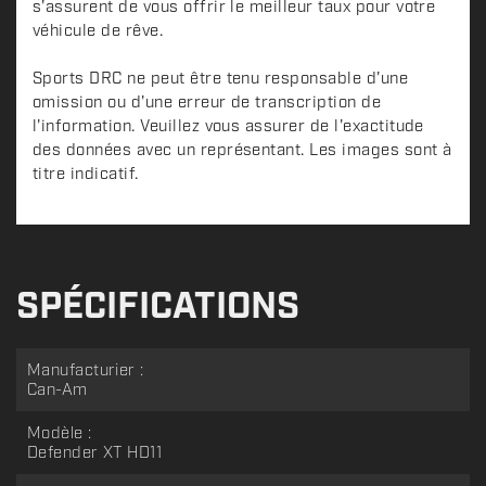
s'assurent de vous offrir le meilleur taux pour votre
véhicule de rêve.
Sports DRC ne peut être tenu responsable d'une
omission ou d'une erreur de transcription de
l'information. Veuillez vous assurer de l'exactitude
des données avec un représentant. Les images sont à
titre indicatif.
SPÉCIFICATIONS
Manufacturier :
Can-Am
Modèle :
Defender XT HD11