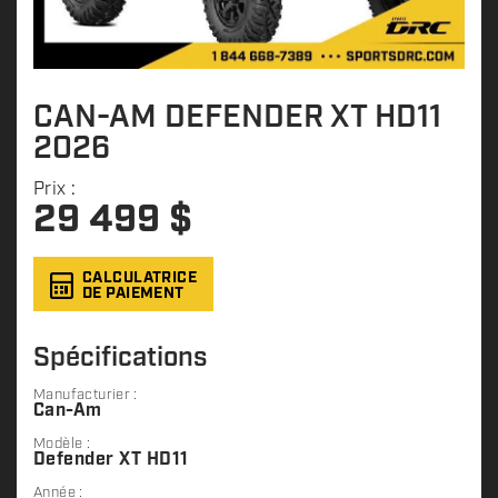
CAN-AM DEFENDER XT HD11
2026
Prix :
29 499
$
CALCULATRICE
DE PAIEMENT
Spécifications
Manufacturier :
Can-Am
Modèle :
Defender XT HD11
Année :