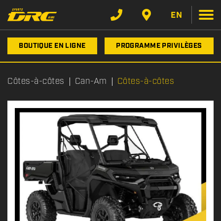
EN
BOUTIQUE EN LIGNE
PROGRAMME PRIVILÈGES
Côtes-à-côtes
Can-Am
Côtes-à-côtes