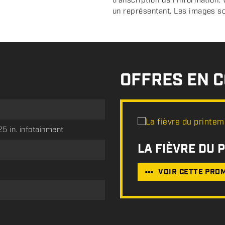
transcription de l'information.
un représentant. Les images sont
OFFRES EN 
5 in. infotainment
LA FIÈVRE DU 
VOIR CETTE PRO