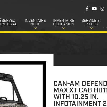
S
F
Y
I
u
a
o
n
c
u
s
i
e
T
t
ÉSERVEZ
INVENTAIRE
INVENTAIRE
SERVICE ET
v
b
u
a
TRE ESSAI
NEUF
D’OCCASION
PIÈCES
o
b
g
e
o
e
r
k
a
z
m
-
n
o
u
s
CAN-AM DEFEN
MAX XT CAB HD1
WITH 10.25 IN.
INFOTAINMENT 