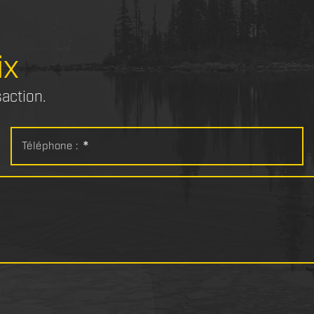
ix
saction.
Téléphone :
*