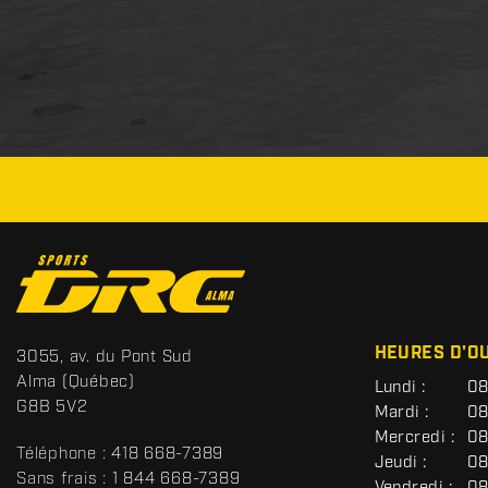
C
o
n
t
S
HEURES D'O
3055, av. du Pont Sud
a
p
Alma
(Québec)
G
Lundi :
08
c
o
É
G8B 5V2
Mardi :
08
t
r
N
Mercredi :
08
É
t
Téléphone :
418 668-7389
R
Jeudi :
08
s
A
Sans frais :
1 844 668-7389