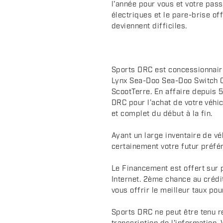
c
l'année pour vous et votre pas
électriques et le pare-brise o
r
deviennent difficiles.
i
p
t
i
Sports DRC est concessionnair
o
Lynx Sea-Doo Sea-Doo Switch 
n
ScootTerre. En affaire depuis 5
DRC pour l’achat de votre véhic
et complet du début à la fin.
Ayant un large inventaire de v
certainement votre futur préfér
Le Financement est offert sur 
Internet. 2ème chance au crédi
vous offrir le meilleur taux pou
Sports DRC ne peut être tenu r