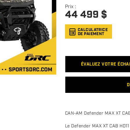
Prix :
44 499
$
CALCULATRICE
DE PAIEMENT
ÉVALUEZ VOTRE ÉCH
D
D
CAN-AM Defender MAX XT CAB H
e
s
Le Defender MAX XT CAB HD11 o