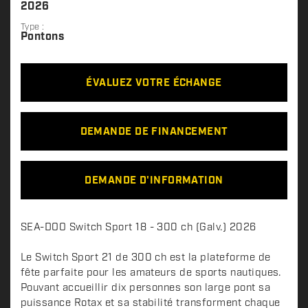
2026
Type :
Pontons
ÉVALUEZ VOTRE ÉCHANGE
DEMANDE DE FINANCEMENT
DEMANDE D'INFORMATION
D
SEA-DOO Switch Sport 18 - 300 ch (Galv.) 2026
e
s
Le Switch Sport 21 de 300 ch est la plateforme de
c
fête parfaite pour les amateurs de sports nautiques.
Pouvant accueillir dix personnes son large pont sa
r
puissance Rotax et sa stabilité transforment chaque