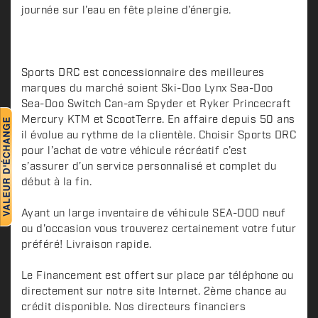
i
journée sur l’eau en fête pleine d’énergie.
p
t
i
o
Sports DRC est concessionnaire des meilleures
n
marques du marché soient Ski-Doo Lynx Sea-Doo
Sea-Doo Switch Can-am Spyder et Ryker Princecraft
Mercury KTM et ScootTerre. En affaire depuis 50 ans
il évolue au rythme de la clientèle. Choisir Sports DRC
pour l’achat de votre véhicule récréatif c’est
s’assurer d’un service personnalisé et complet du
début à la fin.
Ayant un large inventaire de véhicule SEA-DOO neuf
ou d'occasion vous trouverez certainement votre futur
préféré! Livraison rapide.
Le Financement est offert sur place par téléphone ou
directement sur notre site Internet. 2ème chance au
crédit disponible. Nos directeurs financiers