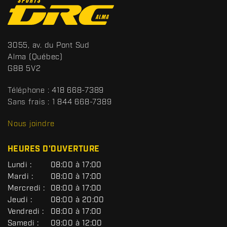
C
o
n
t
S
3055, av. du Pont Sud
a
p
Alma
(Québec)
c
o
G8B 5V2
t
r
t
Téléphone :
418 668-7389
s
Sans frais :
1 844 668-7389
D
R
Nous joindre
C
HEURES D'OUVERTURE
G
Lundi :
08:00 à 17:00
É
Mardi :
08:00 à 17:00
N
Mercredi :
08:00 à 17:00
É
R
Jeudi :
08:00 à 20:00
A
Vendredi :
08:00 à 17:00
L
Samedi :
09:00 à 12:00