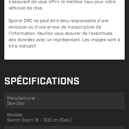
s'assurent de vous offrir le meilleur taux pour votre
véhicule de rêve.
Sports DRC ne peut être tenu responsable d'une
omission ou d'une erreur de transcription de
l'information. Veuillez vous assurer de l'exactitude
des données avec un représentant. Les images sont à
titre indicatif.
SPÉCIFICATIONS
Manufacturier :
Sea-Doo
Modèle :
Switch Sport 18 - 300 ch (Galv.)