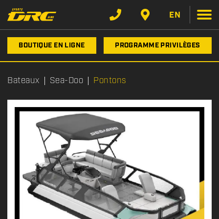
EN
BOUTIQUE EN LIGNE
PROGRAMME PRIVILÈGES
Bateaux
Sea-Doo
Pontons