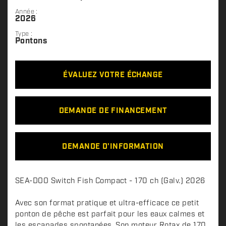
Année :
2026
Type :
Pontons
ÉVALUEZ VOTRE ÉCHANGE
DEMANDE DE FINANCEMENT
DEMANDE D'INFORMATION
D
SEA-DOO Switch Fish Compact - 170 ch (Galv.) 2026
e
s
Avec son format pratique et ultra-efficace ce petit
c
ponton de pêche est parfait pour les eaux calmes et
les escapades spontanées. Son moteur Rotax de 170