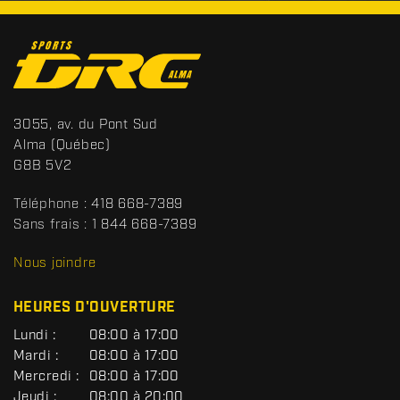
C
o
n
t
S
3055, av. du Pont Sud
a
p
Alma
(Québec)
c
o
G8B 5V2
t
r
t
Téléphone :
418 668-7389
s
Sans frais :
1 844 668-7389
D
R
Nous joindre
C
HEURES D'OUVERTURE
G
Lundi :
08:00 à 17:00
É
Mardi :
08:00 à 17:00
N
Mercredi :
08:00 à 17:00
É
R
Jeudi :
08:00 à 20:00