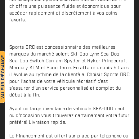
r
ch offre une puissance fluide et économique pour
i
accéder rapidement et discrètement à vos coins
p
favoris.
t
i
o
n
Sports DRC est concessionnaire des meilleures
marques du marché soient Ski-Doo Lynx Sea-Doo
Sea-Doo Switch Can-am Spyder et Ryker Princecraft
Mercury KTM et ScootTerre. En affaire depuis 50 ans
il évolue au rythme de la clientèle. Choisir Sports DRC
pour l’achat de votre véhicule récréatif c’est
s’assurer d’un service personnalisé et complet du
début à la fin.
Ayant un large inventaire de véhicule SEA-DOO neuf
ou d'occasion vous trouverez certainement votre futur
préféré! Livraison rapide.
Le Financement est offert sur place par téléphone ou