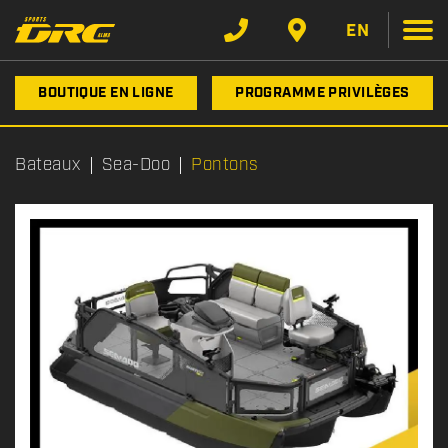
EN
BOUTIQUE EN LIGNE
PROGRAMME PRIVILÈGES
Bateaux
Sea-Doo
Pontons