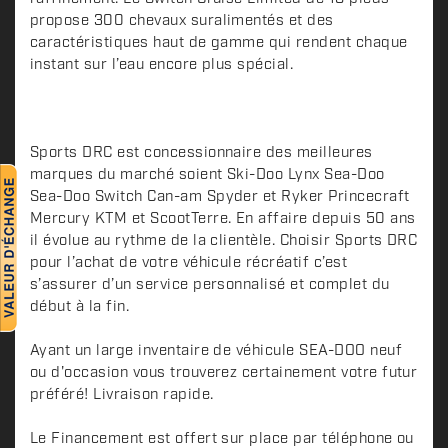
r
propose 300 chevaux suralimentés et des
i
caractéristiques haut de gamme qui rendent chaque
p
instant sur l’eau encore plus spécial.
t
i
o
n
Sports DRC est concessionnaire des meilleures
marques du marché soient Ski-Doo Lynx Sea-Doo
Sea-Doo Switch Can-am Spyder et Ryker Princecraft
Mercury KTM et ScootTerre. En affaire depuis 50 ans
il évolue au rythme de la clientèle. Choisir Sports DRC
pour l’achat de votre véhicule récréatif c’est
s’assurer d’un service personnalisé et complet du
début à la fin.
Ayant un large inventaire de véhicule SEA-DOO neuf
ou d'occasion vous trouverez certainement votre futur
préféré! Livraison rapide.
Le Financement est offert sur place par téléphone ou