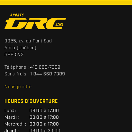
C
o
n
t
S
3055, av. du Pont Sud
a
p
Alma
(Québec)
c
o
G8B 5V2
t
r
t
Téléphone :
418 668-7389
s
Sans frais :
1 844 668-7389
D
R
Nous joindre
C
HEURES D'OUVERTURE
G
Lundi :
08:00 à 17:00
É
Mardi :
08:00 à 17:00
N
Mercredi :
08:00 à 17:00
É
R
Jeudi :
08:00 à 20:00