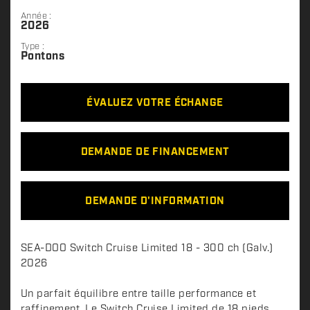
Année :
2026
Type :
Pontons
ÉVALUEZ VOTRE ÉCHANGE
DEMANDE DE FINANCEMENT
DEMANDE D'INFORMATION
D
SEA-DOO Switch Cruise Limited 18 - 300 ch (Galv.)
e
2026
s
c
Un parfait équilibre entre taille performance et
raffinement. Le Switch Cruise Limited de 18 pieds