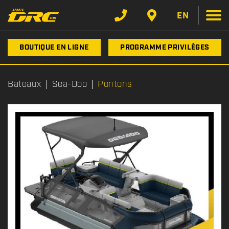
EN
BOUTIQUE EN LIGNE
PROGRAMME PRIVILÈGES
Bateaux
Sea-Doo
Pontons