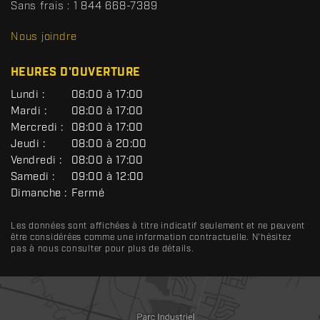
s
Sans frais :
1 844 668-7389
D
R
Nous joindre
C
HEURES D'OUVERTURE
G
Lundi :
08:00 à 17:00
É
Mardi :
08:00 à 17:00
N
Mercredi :
08:00 à 17:00
É
R
Jeudi :
08:00 à 20:00
A
Vendredi :
08:00 à 17:00
L
Samedi :
09:00 à 12:00
Dimanche :
Fermé
Les données sont affichées à titre indicatif seulement et ne peuvent
être considérées comme une information contractuelle. N'hésitez
pas à nous consulter pour plus de détails.