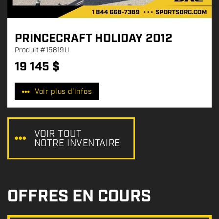
PRINCECRAFT HOLIDAY 2012
Produit
#15819U
19 145
$
P
r
Voir plus d'infos
i
x
:
VOIR TOUT
NOTRE INVENTAIRE
OFFRES EN COURS