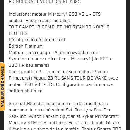
D
PRINCECRAFT VOGUE 23 RL 2025
e
s
Inclusions: moteur Mercury® 250 V8 L - DTS
c
couleur Rouge rubis métallisé
TOIT CAMPEUR COMPLET (NOIR)''ANOD NOIR'' 3
r
FLOTTES
i
Décalque dômé chrome noir
p
Édition Platinum
t
Mât de remorquage - Acier inoxydable noir
i
Système de servo-direction - Mercury® (de 200 à
o
300 HP seulement)
n
Configuration Performance avec moteur Ponton
Princecraft Vogue 23 RL SANS TOUR DE WAKE avec
moteur 250 V8 L-DTS. Configuration performance
édition platinum
Sports DRC est concessionnaire des meilleures
marques du marché soient Ski-Doo Lynx Sea-Doo
Sea-Doo Switch Can-am Spyder et Ryker Princecraft
Mercury KTM et ScootTerre. En affaire depuis 50 ans
il évolue au rythme de la clientèle. Choisir Sports DRC