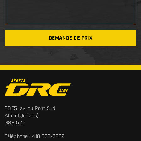
DEMANDE DE PRIX
C
o
n
t
S
3055, av. du Pont Sud
a
p
Alma
(Québec)
c
o
G8B 5V2
t
r
t
Téléphone :
418 668-7389