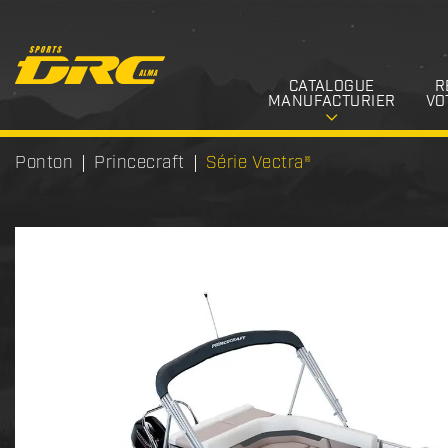
CATALOGUE
R
MANUFACTURIER
VO
Ponton
Princecraft
Série Vectra®