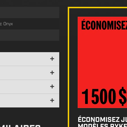
nc Onyx
ÉCONOMISEZ JU
MODÈLES RYKE