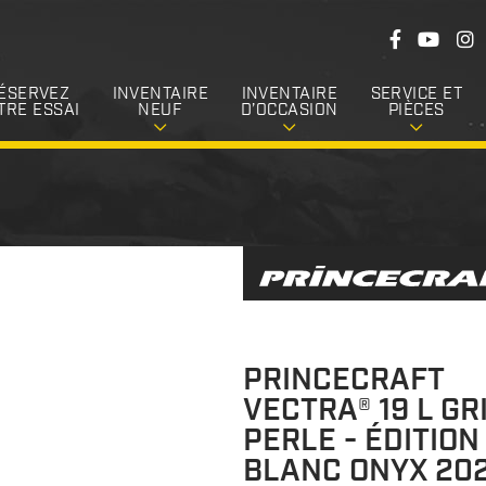
S
F
Y
I
u
a
o
n
c
u
s
i
e
T
t
ÉSERVEZ
INVENTAIRE
INVENTAIRE
SERVICE ET
v
b
u
a
TRE ESSAI
NEUF
D’OCCASION
PIÈCES
o
b
g
e
o
e
r
k
a
z
m
-
n
o
u
s
PRINCECRAFT
VECTRA® 19 L GR
PERLE - ÉDITION
BLANC ONYX 20