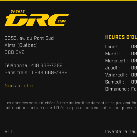
C
o
n
t
S
HEURES D'O
3055, av. du Pont Sud
a
p
Alma
(Québec)
G
Lundi :
08
c
o
É
G8B 5V2
Mardi :
08
t
r
N
Mercredi :
08
É
t
Téléphone :
418 668-7389
R
Jeudi :
08
s
A
Sans frais :
1 844 668-7389
Vendredi :
08
D
L
Samedi :
09
R
Nous joindre
Dimanche :
Fe
C
Les données sont affichées à titre indicatif seulement et ne peuvent ê
information contractuelle. N'hésitez pas à nous consulter pour plus de 
VTT
Inventaire neu