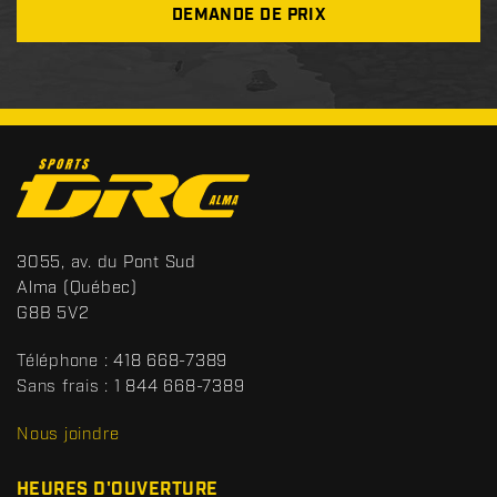
DEMANDE DE PRIX
C
o
n
t
S
3055, av. du Pont Sud
a
p
Alma
(Québec)
c
o
G8B 5V2
t
r
t
Téléphone :
418 668-7389
s
Sans frais :
1 844 668-7389
D
R
Nous joindre
C
HEURES D'OUVERTURE