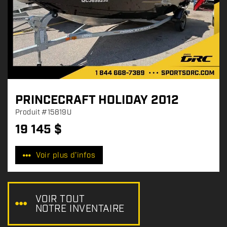
PRINCECRAFT HOLIDAY 2012
Produit
#15819U
19 145
$
P
r
Voir plus d'infos
i
x
:
VOIR TOUT
NOTRE INVENTAIRE