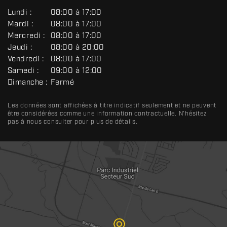
G
Lundi :
08:00 à 17:00
É
Mardi :
08:00 à 17:00
N
Mercredi :
08:00 à 17:00
É
R
Jeudi :
08:00 à 20:00
A
Vendredi :
08:00 à 17:00
L
Samedi :
09:00 à 12:00
Dimanche :
Fermé
Les données sont affichées à titre indicatif seulement et ne peuvent
être considérées comme une information contractuelle. N'hésitez
pas à nous consulter pour plus de détails.