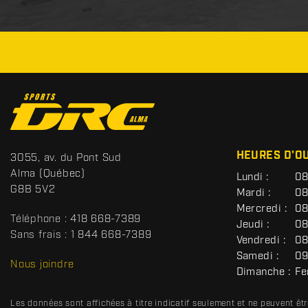
C
o
n
t
S
HEURES D'O
3055, av. du Pont Sud
a
p
Alma
(Québec)
G
Lundi :
08
c
o
É
G8B 5V2
Mardi :
08
t
r
N
Mercredi :
08
É
t
Téléphone :
418 668-7389
R
Jeudi :
08
s
A
Sans frais :
1 844 668-7389
Vendredi :
08
D
L
Samedi :
09
R
Nous joindre
Dimanche :
Fe
C
Les données sont affichées à titre indicatif seulement et ne peuvent ê