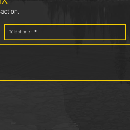
saction.
Téléphone :
*