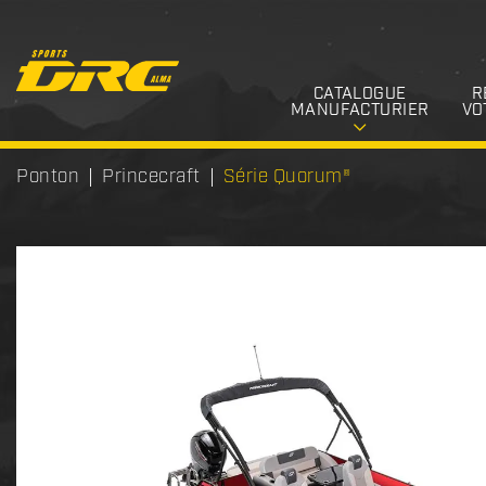
CATALOGUE
R
MANUFACTURIER
VO
Ponton
Princecraft
Série Quorum®