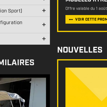
Offre valable du 1 aoû
ion Sport)
VOIR CETTE PRO
figuration
NOUVELLES
MILAIRES