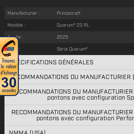
Manufacturier :
Princecraft
Modèle :
Quorum® 23 RL
Année :
2025
Type :
Série Quorum®
SPÉCIFICATIONS GÉNÉRALES
RECOMMANDATIONS DU MANUFACTURIER 
RECOMMANDATIONS DU MANUFACTURIER (
pontons avec configuration Sp
RECOMMANDATIONS DU MANUFACTURIER (
pontons avec configuration Perf
NMMA (USA)