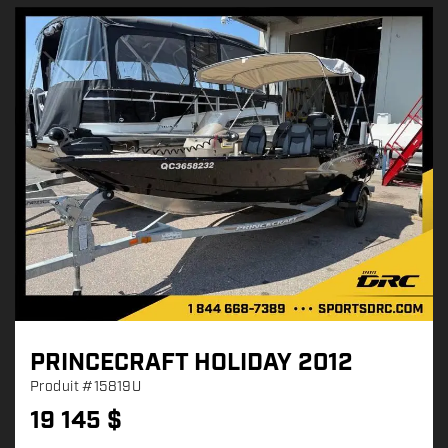
PRINCECRAFT HOLIDAY 2012
Produit
#15819U
19 145
$
P