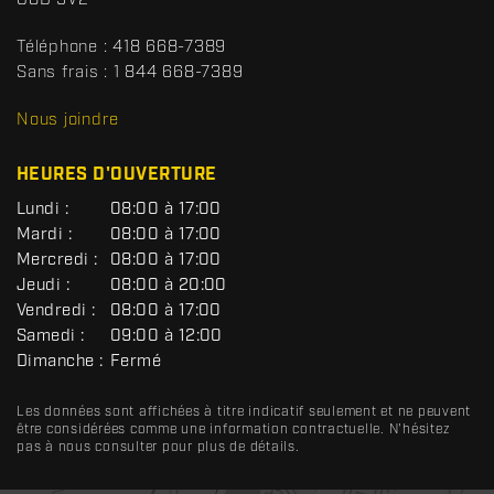
t
r
t
Téléphone :
418 668-7389
s
Sans frais :
1 844 668-7389
D
R
Nous joindre
C
HEURES D'OUVERTURE
G
Lundi :
08:00 à 17:00
É
Mardi :
08:00 à 17:00
N
Mercredi :
08:00 à 17:00
É
R
Jeudi :
08:00 à 20:00
A
Vendredi :
08:00 à 17:00
L
Samedi :
09:00 à 12:00
Dimanche :
Fermé
Les données sont affichées à titre indicatif seulement et ne peuvent
être considérées comme une information contractuelle. N'hésitez
pas à nous consulter pour plus de détails.