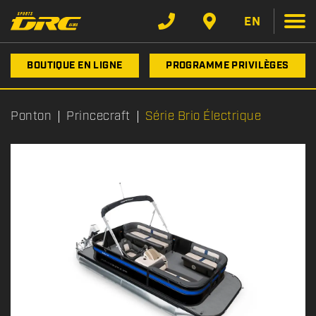
EN
BOUTIQUE EN LIGNE
PROGRAMME PRIVILÈGES
Ponton
Princecraft
Série Brio Électrique