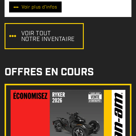
r
Voir plus d'infos
i
x
:
VOIR TOUT
NOTRE INVENTAIRE
OFFRES EN COURS