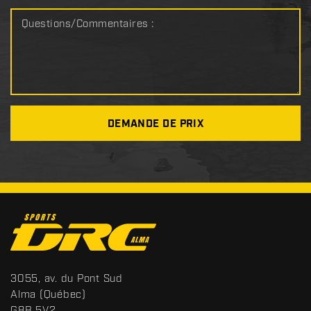
Questions/Commentaires :
DEMANDE DE PRIX
C
o
n
t
S
3055, av. du Pont Sud
a
p
Alma
(Québec)
c
o
G8B 5V2