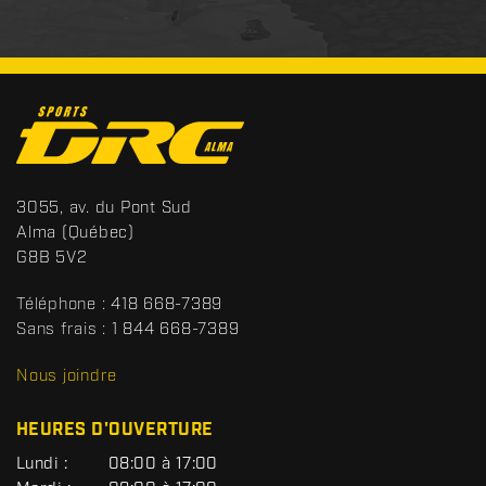
C
o
n
t
S
3055, av. du Pont Sud
a
p
Alma
(Québec)
c
o
G8B 5V2
t
r
t
Téléphone :
418 668-7389
s
Sans frais :
1 844 668-7389
D
R
Nous joindre
C
HEURES D'OUVERTURE
G
Lundi :
08:00 à 17:00
É