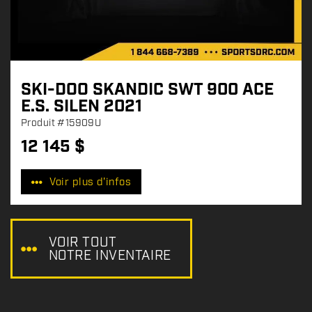
SKI-DOO SKANDIC SWT 900 ACE
E.S. SILEN 2021
Produit
#15909U
12 145
$
P
r
Voir plus d'infos
i
x
:
VOIR TOUT
NOTRE INVENTAIRE