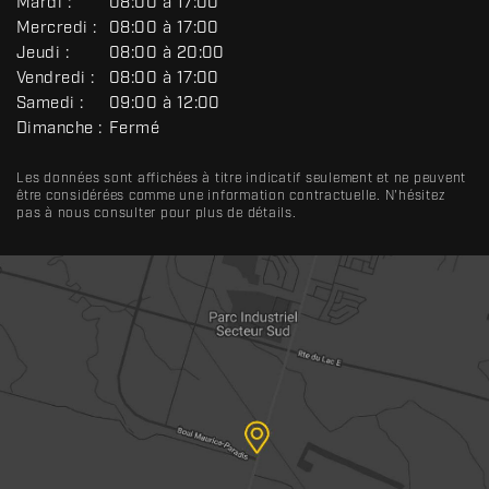
Mardi :
08:00 à 17:00
N
Mercredi :
08:00 à 17:00
É
R
Jeudi :
08:00 à 20:00
A
Vendredi :
08:00 à 17:00
L
Samedi :
09:00 à 12:00
Dimanche :
Fermé
Les données sont affichées à titre indicatif seulement et ne peuvent
être considérées comme une information contractuelle. N'hésitez
pas à nous consulter pour plus de détails.