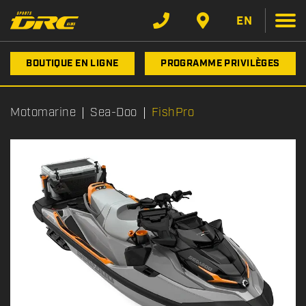
EN
BOUTIQUE EN LIGNE
PROGRAMME PRIVILÈGES
Motomarine
Sea-Doo
FishPro