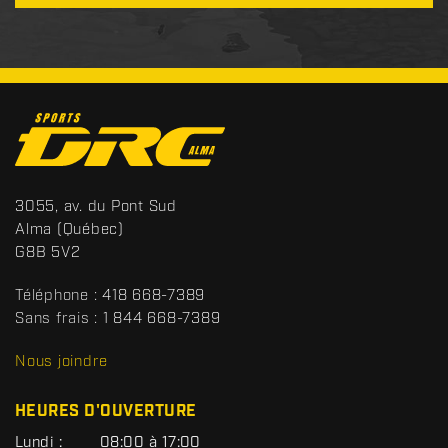
C
o
n
t
S
3055, av. du Pont Sud
a
p
Alma
(Québec)
c
o
G8B 5V2
t
r
t
Téléphone :
418 668-7389
s
Sans frais :
1 844 668-7389
D
R
Nous joindre
C
HEURES D'OUVERTURE
G
Lundi :
08:00 à 17:00