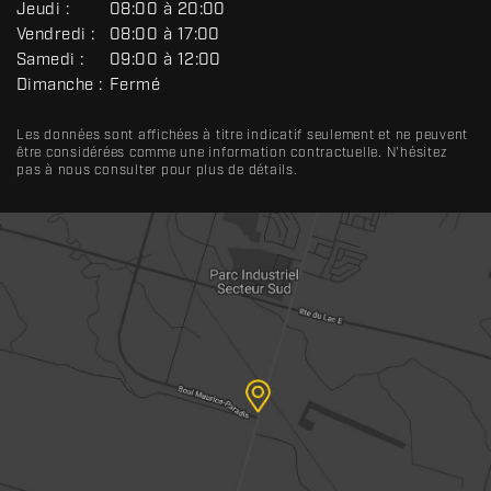
R
Jeudi :
08:00 à 20:00
A
Vendredi :
08:00 à 17:00
L
Samedi :
09:00 à 12:00
Dimanche :
Fermé
Les données sont affichées à titre indicatif seulement et ne peuvent
être considérées comme une information contractuelle. N'hésitez
pas à nous consulter pour plus de détails.