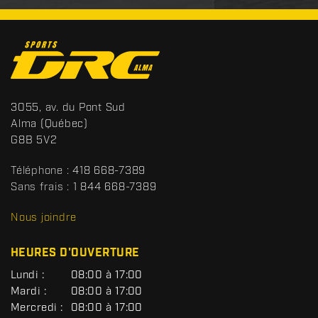
C
o
n
t
S
3055, av. du Pont Sud
a
p
Alma
(Québec)
c
o
G8B 5V2
t
r
t
Téléphone :
418 668-7389
s
Sans frais :
1 844 668-7389
D
R
Nous joindre
C
HEURES D'OUVERTURE
G
Lundi :
08:00 à 17:00
É
Mardi :
08:00 à 17:00
N
Mercredi :
08:00 à 17:00
É