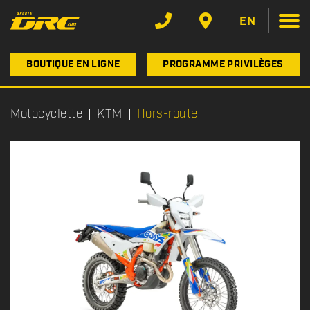
EN
BOUTIQUE EN LIGNE
PROGRAMME PRIVILÈGES
Motocyclette
KTM
Hors-route