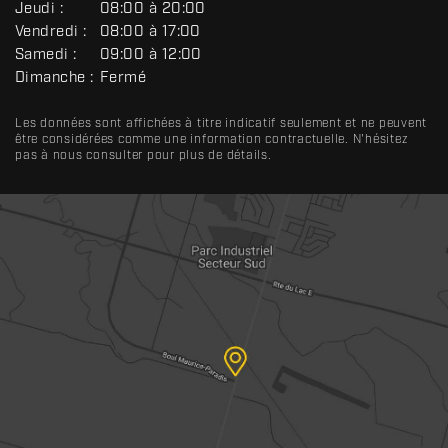
R
Jeudi :
08:00 à 20:00
A
Vendredi :
08:00 à 17:00
L
Samedi :
09:00 à 12:00
Dimanche :
Fermé
Les données sont affichées à titre indicatif seulement et ne peuvent
être considérées comme une information contractuelle. N'hésitez
pas à nous consulter pour plus de détails.