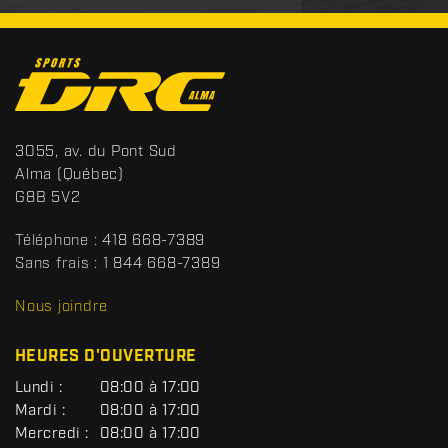
C
o
n
t
S
3055, av. du Pont Sud
a
p
Alma
(Québec)
c
o
G8B 5V2
t
r
t
Téléphone :
418 668-7389
s
Sans frais :
1 844 668-7389
D
R
Nous joindre
C
HEURES D'OUVERTURE
G
Lundi :
08:00 à 17:00
É
Mardi :
08:00 à 17:00
N
Mercredi :
08:00 à 17:00
É