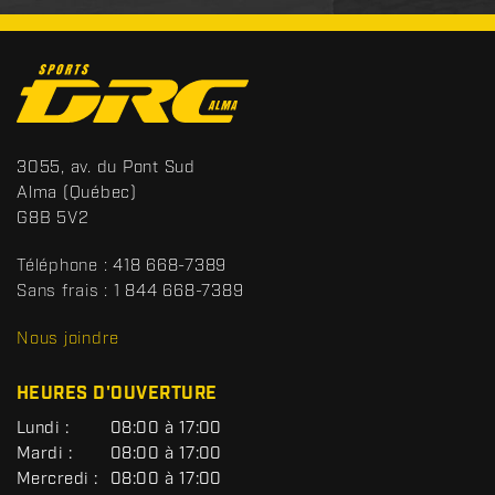
C
o
n
t
S
3055, av. du Pont Sud
a
p
Alma
(Québec)
c
o
G8B 5V2
t
r
t
Téléphone :
418 668-7389
s
Sans frais :
1 844 668-7389
D
R
Nous joindre
C
HEURES D'OUVERTURE
G
Lundi :
08:00 à 17:00
É
Mardi :
08:00 à 17:00
N
Mercredi :
08:00 à 17:00
É