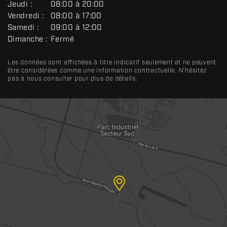
R
Jeudi :
08:00 à 20:00
A
Vendredi :
08:00 à 17:00
L
Samedi :
09:00 à 12:00
Dimanche :
Fermé
Les données sont affichées à titre indicatif seulement et ne peuvent
être considérées comme une information contractuelle. N'hésitez
pas à nous consulter pour plus de détails.