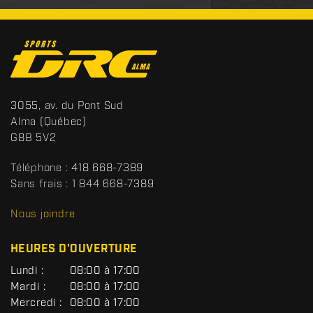
C
o
n
t
S
3055, av. du Pont Sud
a
p
Alma
(Québec)
c
o
G8B 5V2
t
r
t
Téléphone :
418 668-7389
s
Sans frais :
1 844 668-7389
D
R
Nous joindre
C
HEURES D'OUVERTURE
G
Lundi :
08:00 à 17:00
É
Mardi :
08:00 à 17:00
N
Mercredi :
08:00 à 17:00
É