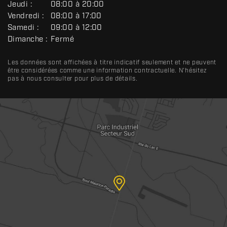
R
Jeudi :
08:00 à 20:00
A
Vendredi :
08:00 à 17:00
L
Samedi :
09:00 à 12:00
Dimanche :
Fermé
Les données sont affichées à titre indicatif seulement et ne peuvent
être considérées comme une information contractuelle. N'hésitez
pas à nous consulter pour plus de détails.