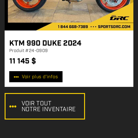
KTM 990 DUKE 2024
Produit
#24-0909
11 145
$
P
r
Voir plus d'infos
i
x
:
VOIR TOUT
NOTRE INVENTAIRE