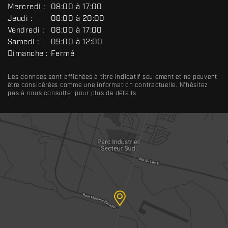
N
Mercredi :
08:00 à 17:00
É
R
Jeudi :
08:00 à 20:00
A
Vendredi :
08:00 à 17:00
L
Samedi :
09:00 à 12:00
Dimanche :
Fermé
Les données sont affichées à titre indicatif seulement et ne peuvent
être considérées comme une information contractuelle. N'hésitez
pas à nous consulter pour plus de détails.