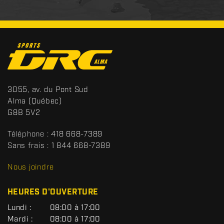
C
o
n
t
S
3055, av. du Pont Sud
a
p
Alma
(Québec)
c
o
G8B 5V2
t
r
t
Téléphone :
418 668-7389
s
Sans frais :
1 844 668-7389
D
R
Nous joindre
C
HEURES D'OUVERTURE
G
Lundi :
08:00 à 17:00
É
Mardi :
08:00 à 17:00