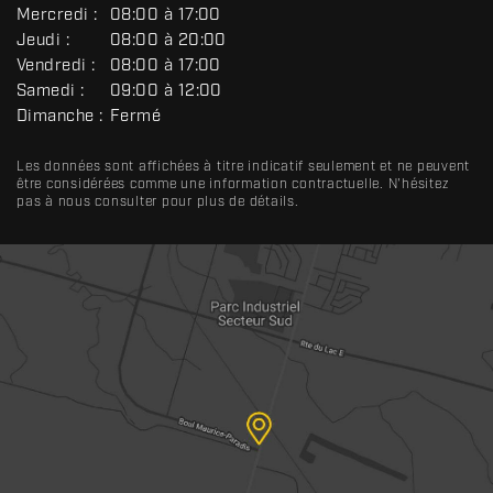
N
Mercredi :
08:00 à 17:00
É
R
Jeudi :
08:00 à 20:00
A
Vendredi :
08:00 à 17:00
L
Samedi :
09:00 à 12:00
Dimanche :
Fermé
Les données sont affichées à titre indicatif seulement et ne peuvent
être considérées comme une information contractuelle. N'hésitez
pas à nous consulter pour plus de détails.