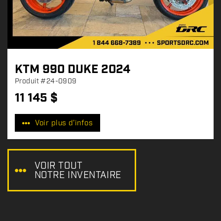
KTM 990 DUKE 2024
Produit
#24-0909
11 145
$
P
r
Voir plus d'infos
i
x
:
VOIR TOUT
NOTRE INVENTAIRE