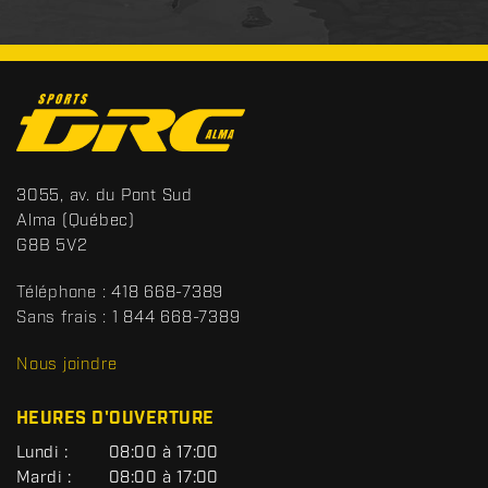
C
o
n
t
S
3055, av. du Pont Sud
a
p
Alma
(Québec)
c
o
G8B 5V2
t
r
t
Téléphone :
418 668-7389
s
Sans frais :
1 844 668-7389
D
R
Nous joindre
C
HEURES D'OUVERTURE
G
Lundi :
08:00 à 17:00
É
Mardi :
08:00 à 17:00