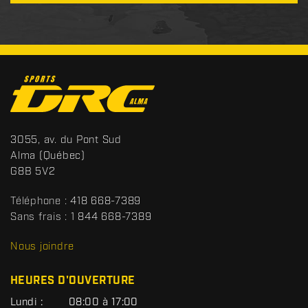
C
o
n
t
S
3055, av. du Pont Sud
a
p
Alma
(Québec)
c
o
G8B 5V2
t
r
t
Téléphone :
418 668-7389
s
Sans frais :
1 844 668-7389
D
R
Nous joindre
C
HEURES D'OUVERTURE
G
Lundi :
08:00 à 17:00