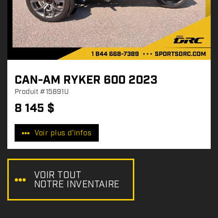
CAN-AM RYKER 600 2023
Produit
#15891U
8 145
$
P
r
Voir plus d'infos
i
x
:
VOIR TOUT
NOTRE INVENTAIRE