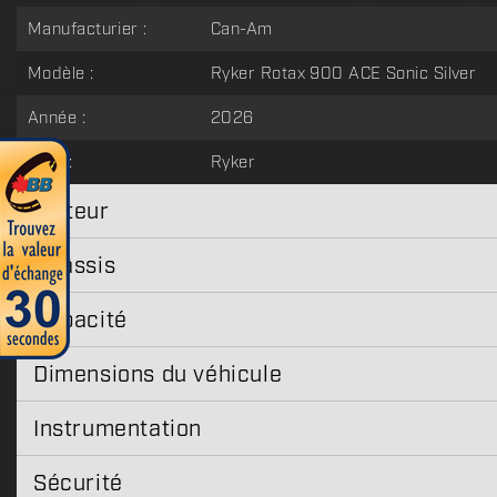
Manufacturier :
Can-Am
Modèle :
Ryker Rotax 900 ACE Sonic Silver
Année :
2026
Type :
Ryker
Moteur
Châssis
Capacité
Dimensions du véhicule
Instrumentation
Sécurité