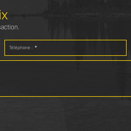
ix
saction.
Téléphone :
*