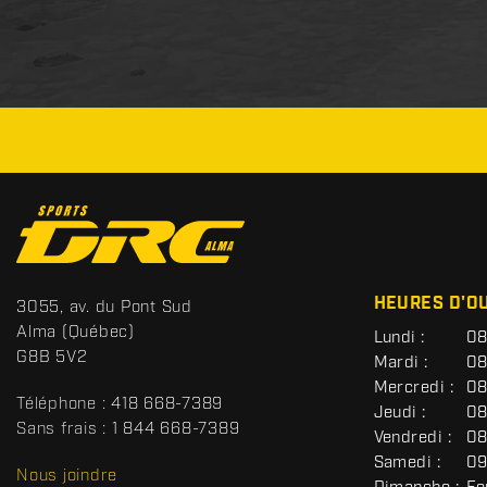
C
o
n
t
S
HEURES D'O
3055, av. du Pont Sud
a
p
Alma
(Québec)
G
Lundi :
08
c
o
É
G8B 5V2
Mardi :
08
t
r
N
Mercredi :
08
É
t
Téléphone :
418 668-7389
R
Jeudi :
08
s
A
Sans frais :
1 844 668-7389
Vendredi :
08
D
L
Samedi :
09
R
Nous joindre