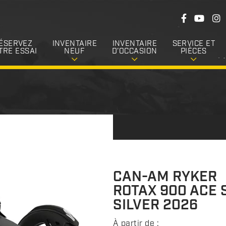
S
F
Y
I
u
a
o
n
c
u
s
i
e
T
t
ÉSERVEZ
INVENTAIRE
INVENTAIRE
SERVICE ET
v
b
u
a
TRE ESSAI
NEUF
D’OCCASION
PIÈCES
o
b
g
e
o
e
r
k
a
z
m
-
n
o
u
s
CAN-AM RYKER
ROTAX 900 ACE 
SILVER 2026
À partir de :