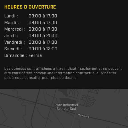
HEURES D'OUVERTURE
G
Lundi :
08:00 à 17:00
É
Mardi :
08:00 à 17:00
N
Mercredi :
08:00 à 17:00
É
R
Jeudi :
08:00 à 20:00
A
Vendredi :
08:00 à 17:00
L
Samedi :
09:00 à 12:00
Dimanche :
Fermé
Les données sont affichées à titre indicatif seulement et ne peuvent
être considérées comme une information contractuelle. N'hésitez
pas à nous consulter pour plus de détails.