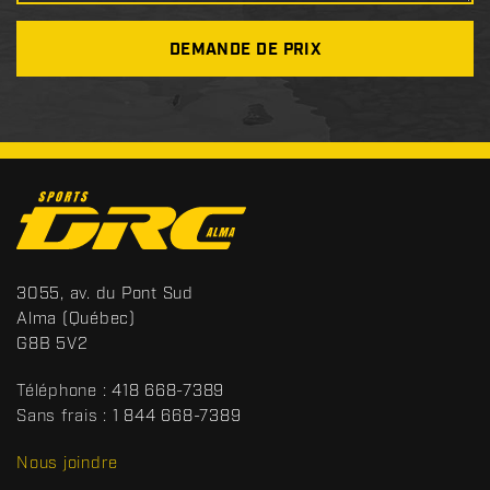
DEMANDE DE PRIX
C
o
n
t
S
3055, av. du Pont Sud
a
p
Alma
(Québec)
c
o
G8B 5V2
t
r
t
Téléphone :
418 668-7389
s
Sans frais :
1 844 668-7389
D
R
Nous joindre
C